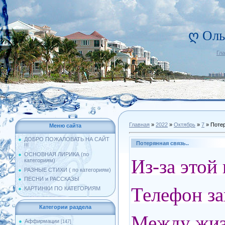
ღ Оль
Гл
Главная
»
2022
»
Октябрь
»
7
» Потер
Меню сайта
ДОБРО ПОЖАЛОВАТЬ НА САЙТ
Потерянная связь..
!!!
ОСНОВНАЯ ЛИРИКА (по
Из-за этой 
категориям)
РАЗНЫЕ СТИХИ ( по категориям)
ПЕСНИ и РАССКАЗЫ
Телефон зам
КАРТИНКИ ПО КАТЕГОРИЯМ
Категории раздела
Между жизн
Аффирмации
[147]