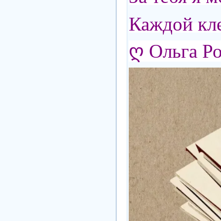
Каждой кле
ღ Ольга Р