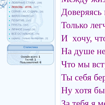
ЛЮБИМЫЕ СТИХИ..
[298]
ЛЮБОВЬ - ИГРА..
[427]
Доверяясь 
СЕРИЯ - АХ, СУДАРЬ..
[26]
ФИЛОСОФИЯ
[147]
ПОЗИТИВ..
[147]
Только лег
ГРУСТЬ..
[357]
ЛИЧНОЕ (сыну)
[36]
ВСЁ ОСТАЛЬНОЕ..
[76]
И хочу, чт
скрыто - только по паролю..
[0]
Статистика
На душе не
Онлайн всего:
1
Гостей:
1
Что мы встр
Пользователей:
0
Ты себя бе
Ну хотя бы
За тебя я 