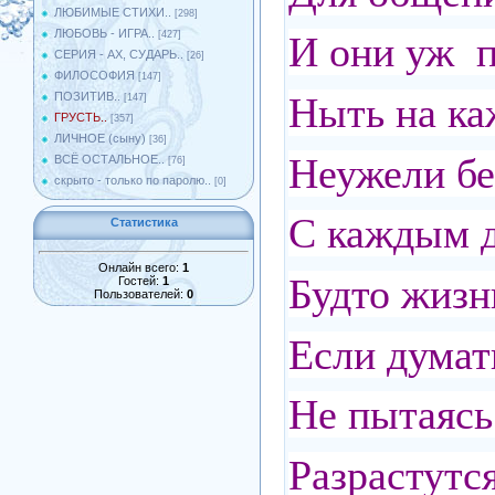
ЛЮБИМЫЕ СТИХИ..
[298]
ЛЮБОВЬ - ИГРА..
[427]
И они уж п
СЕРИЯ - АХ, СУДАРЬ..
[26]
ФИЛОСОФИЯ
[147]
Ныть на каж
ПОЗИТИВ..
[147]
ГРУСТЬ..
[357]
ЛИЧНОЕ (сыну)
[36]
Неужели бе
ВСЁ ОСТАЛЬНОЕ..
[76]
скрыто - только по паролю..
[0]
С каждым д
Статистика
Онлайн всего:
1
Будто жизнь
Гостей:
1
Пользователей:
0
Если думать
Не пытаясь
Разрастутс