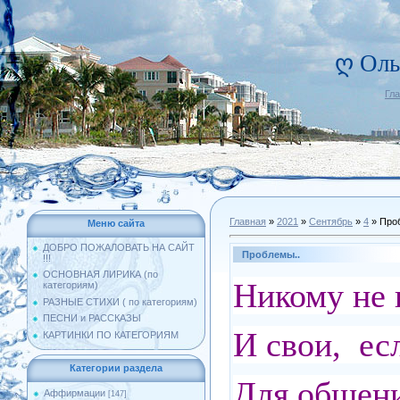
ღ Оль
Гл
Главная
»
2021
»
Сентябрь
»
4
» Про
Меню сайта
ДОБРО ПОЖАЛОВАТЬ НА САЙТ
Проблемы..
!!!
ОСНОВНАЯ ЛИРИКА (по
Никому не 
категориям)
РАЗНЫЕ СТИХИ ( по категориям)
ПЕСНИ и РАССКАЗЫ
И свои, ес
КАРТИНКИ ПО КАТЕГОРИЯМ
Категории раздела
Для общени
Аффирмации
[147]