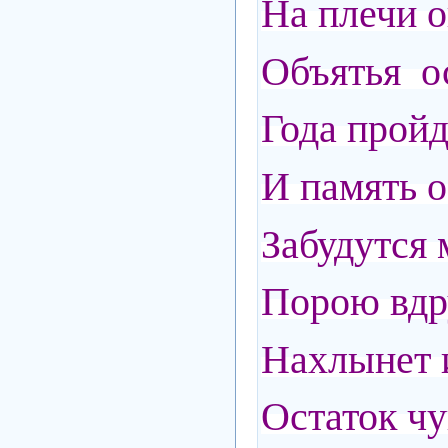
На плечи 
Объятья ос
Года прой
И память 
Забудутся
Порою вдру
Нахлынет и
Остаток чу