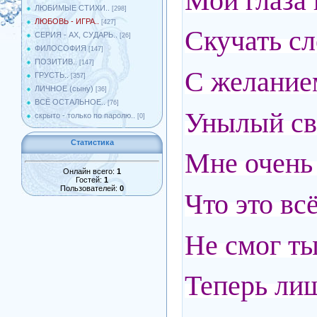
Мои глаза
ЛЮБИМЫЕ СТИХИ..
[298]
ЛЮБОВЬ - ИГРА..
[427]
Скучать сл
СЕРИЯ - АХ, СУДАРЬ..
[26]
ФИЛОСОФИЯ
[147]
ПОЗИТИВ..
[147]
С желанием
ГРУСТЬ..
[357]
ЛИЧНОЕ (сыну)
[36]
ВСЁ ОСТАЛЬНОЕ..
[76]
Унылый сво
скрыто - только по паролю..
[0]
Статистика
Мне очень
Онлайн всего:
1
Гостей:
1
Пользователей:
0
Что это вс
Не смог ты
Теперь лиш