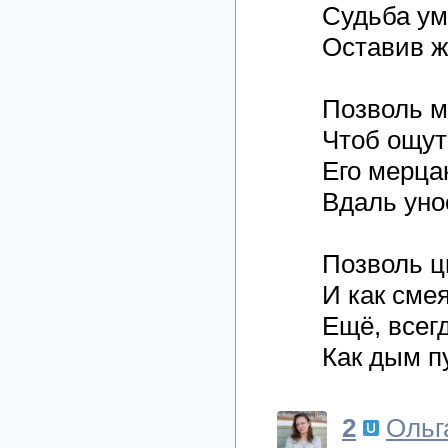
Судьба ум
Оставив ж
Позволь мн
Чтоб ощут
Его мерцан
Вдаль уно
Позволь цв
И как сме
Ещё, всег
Как дым п
2
Ольг