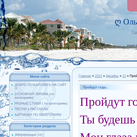
ღ Оль
Гл
Главная
»
2021
»
Декабрь
»
21
» Прой
Меню сайта
ДОБРО ПОЖАЛОВАТЬ НА САЙТ
Пройдут года..
!!!
ОСНОВНАЯ ЛИРИКА (по
Пройдут г
категориям)
РАЗНЫЕ СТИХИ ( по категориям)
ПЕСНИ и РАССКАЗЫ
Ты будешь
КАРТИНКИ ПО КАТЕГОРИЯМ
Категории раздела
Аффирмации
[147]