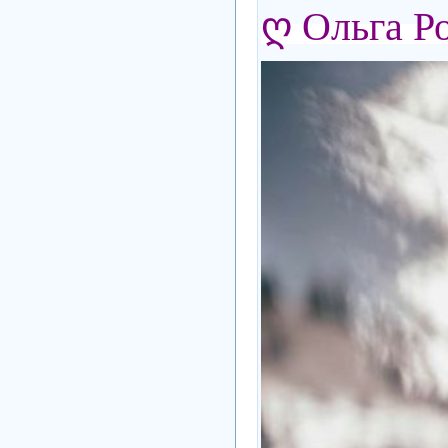
ღ Ольга Р