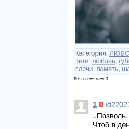
Категория
:
ЛЮБОВ
Теги
:
любовь
,
гу
плечи
,
память
,
ш
Всего комментариев
:
2
1
id2202
..Позволь,
Чтоб в де