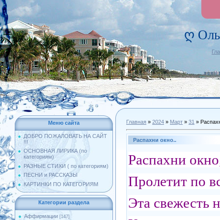
ღ Оль
Гл
Главная
»
2024
»
Март
»
31
» Распахн
Меню сайта
ДОБРО ПОЖАЛОВАТЬ НА САЙТ
Распахни окно..
!!!
ОСНОВНАЯ ЛИРИКА (по
Распахни окно,
категориям)
РАЗНЫЕ СТИХИ ( по категориям)
ПЕСНИ и РАССКАЗЫ
Пролетит по в
КАРТИНКИ ПО КАТЕГОРИЯМ
Эта свежесть н
Категории раздела
Аффирмации
[147]