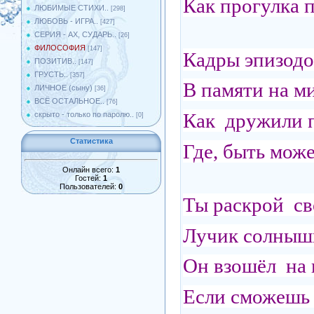
Как прогулка п
ЛЮБИМЫЕ СТИХИ..
[298]
ЛЮБОВЬ - ИГРА..
[427]
СЕРИЯ - АХ, СУДАРЬ..
[26]
ФИЛОСОФИЯ
[147]
Кадры эпизодо
ПОЗИТИВ..
[147]
ГРУСТЬ..
[357]
В памяти на ми
ЛИЧНОЕ (сыну)
[36]
ВСЁ ОСТАЛЬНОЕ..
[76]
Как дружили п
скрыто - только по паролю..
[0]
Статистика
Где, быть може
Онлайн всего:
1
Гостей:
1
Пользователей:
0
Ты раскрой св
Лучик солныш
Он взошёл на 
Если сможешь 