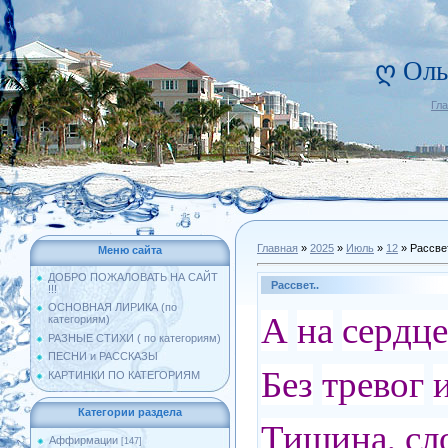
ღ Оль
Гл
Главная
»
2025
»
Июль
»
12
» Рассвет
Меню сайта
ДОБРО ПОЖАЛОВАТЬ НА САЙТ
Рассвет..
!!!
ОСНОВНАЯ ЛИРИКА (по
А
на
сердце
категориям)
РАЗНЫЕ СТИХИ ( по категориям)
ПЕСНИ и РАССКАЗЫ
Без
тревог
КАРТИНКИ ПО КАТЕГОРИЯМ
Категории раздела
Тишина, сл
Аффирмации
[147]