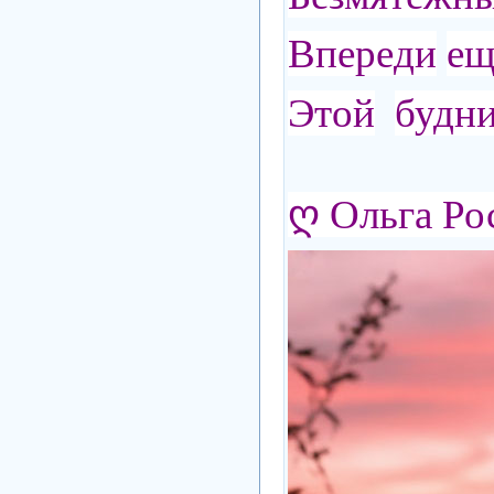
Впереди
ещ
Этой
будн
ღ Ольга Ро