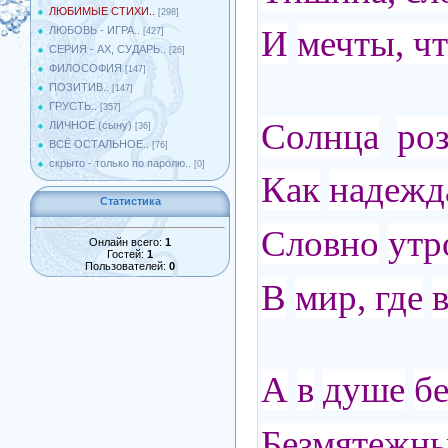
ЛЮБИМЫЕ СТИХИ..
[298]
И
мечты, ч
ЛЮБОВЬ - ИГРА..
[427]
СЕРИЯ - АХ, СУДАРЬ..
[26]
ФИЛОСОФИЯ
[147]
ПОЗИТИВ..
[147]
ГРУСТЬ..
[357]
Солнца
ро
ЛИЧНОЕ (сыну)
[36]
ВСЁ ОСТАЛЬНОЕ..
[76]
скрыто - только по паролю..
[0]
Как
надежд
Статистика
Словно
утр
Онлайн всего:
1
Гостей:
1
Пользователей:
0
В
мир, где
А
в
душе
б
Безмятежны