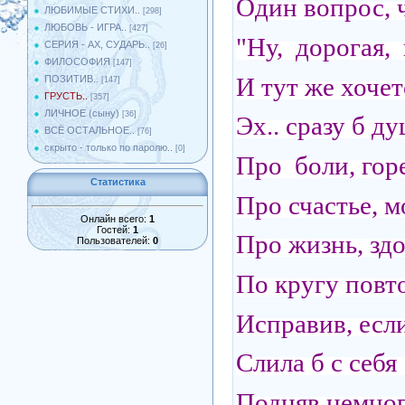
Один вопрос, 
ЛЮБИМЫЕ СТИХИ..
[298]
ЛЮБОВЬ - ИГРА..
[427]
"Ну, дорогая, 
СЕРИЯ - АХ, СУДАРЬ..
[26]
ФИЛОСОФИЯ
[147]
И тут же хочет
ПОЗИТИВ..
[147]
ГРУСТЬ..
[357]
ЛИЧНОЕ (сыну)
[36]
Эх.. сразу б ду
ВСЁ ОСТАЛЬНОЕ..
[76]
скрыто - только по паролю..
[0]
Про боли, горе
Статистика
Про счастье, м
Онлайн всего:
1
Гостей:
1
Про жизнь, здо
Пользователей:
0
По кругу повто
Исправив, если
Слила б с себя
Подняв немног