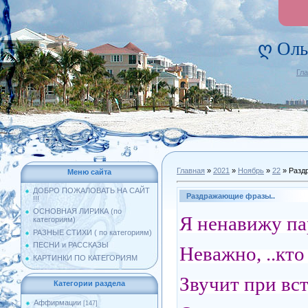
ღ Оль
Гл
Главная
»
2021
»
Ноябрь
»
22
» Разд
Меню сайта
ДОБРО ПОЖАЛОВАТЬ НА САЙТ
Раздражающие фразы..
!!!
ОСНОВНАЯ ЛИРИКА (по
Я ненавижу па
категориям)
РАЗНЫЕ СТИХИ ( по категориям)
ПЕСНИ и РАССКАЗЫ
Неважно, ..кто
КАРТИНКИ ПО КАТЕГОРИЯМ
Звучит при вст
Категории раздела
Аффирмации
[147]