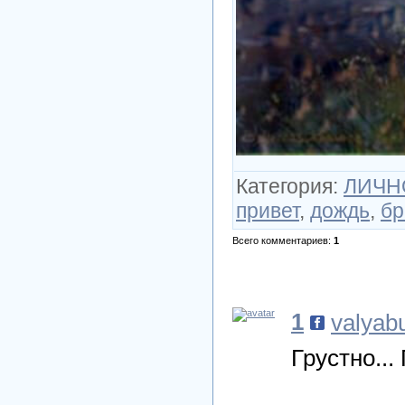
Категория
:
ЛИЧНО
привет
,
дождь
,
бр
Всего комментариев
:
1
1
valyab
Грустно...