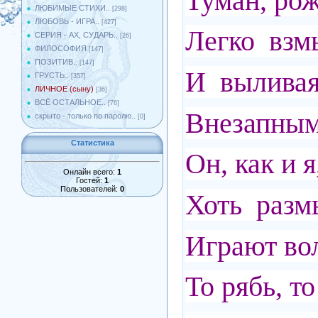
Туман, рож
ЛЮБИМЫЕ СТИХИ..
[298]
ЛЮБОВЬ - ИГРА..
[427]
Легко взмы
СЕРИЯ - АХ, СУДАРЬ..
[26]
ФИЛОСОФИЯ
[147]
ПОЗИТИВ..
[147]
И выливая
ГРУСТЬ..
[357]
ЛИЧНОЕ (сыну)
[36]
ВСЁ ОСТАЛЬНОЕ..
[76]
Внезапны
скрыто - только по паролю..
[0]
Статистика
Он, как и я
Онлайн всего:
1
Гостей:
1
Пользователей:
0
Хоть раз
Играют вол
То рябь, т