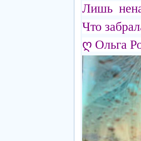
Лишь нена
Что забрал
ღ Ольга Р