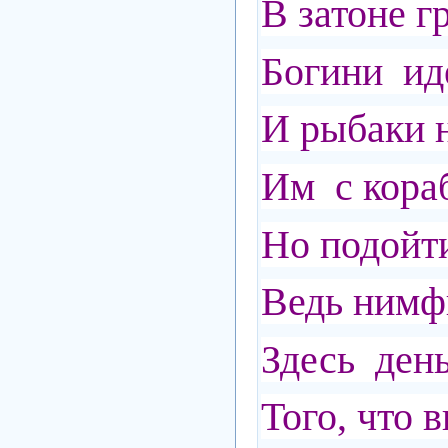
В затоне г
Богини ид
И рыбаки 
Им с кора
Но подойти
Ведь нимф
Здесь день
Того, что