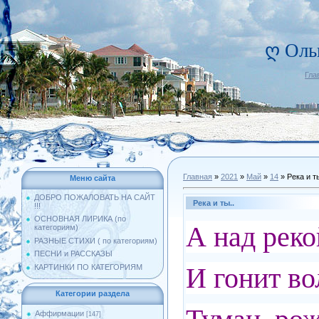
ღ Оль
Гла
Главная
»
2021
»
Май
»
14
» Река и ты
Меню сайта
ДОБРО ПОЖАЛОВАТЬ НА САЙТ
Река и ты..
!!!
ОСНОВНАЯ ЛИРИКА (по
А над реко
категориям)
РАЗНЫЕ СТИХИ ( по категориям)
ПЕСНИ и РАССКАЗЫ
И гонит во
КАРТИНКИ ПО КАТЕГОРИЯМ
Категории раздела
Аффирмации
[147]