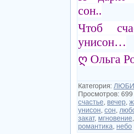
сон..
Чтоб сч
унисон…
ღ Ольга Р
Категория
:
ЛЮБИ
Просмотров
:
699
счастье
,
вечер
,
ж
унисон
,
сон
,
люб
закат
,
мгновение
романтика
,
небо