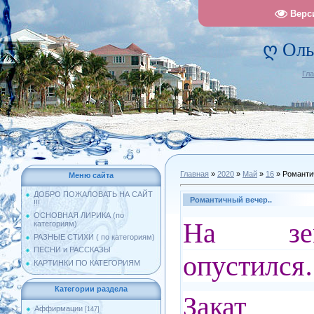
Верс
ღ Оль
Гл
Главная
»
2020
»
Май
»
16
» Романти
Меню сайта
ДОБРО ПОЖАЛОВАТЬ НА САЙТ
Романтичный вечер..
!!!
ОСНОВНАЯ ЛИРИКА (по
На зе
категориям)
РАЗНЫЕ СТИХИ ( по категориям)
ПЕСНИ и РАССКАЗЫ
опустилс
КАРТИНКИ ПО КАТЕГОРИЯМ
Категории раздела
Закат
Аффирмации
[147]