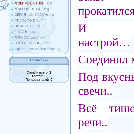
ЛЮБИМЫЕ СТИХИ..
[298]
прокатился
ЛЮБОВЬ - ИГРА..
[427]
СЕРИЯ - АХ, СУДАРЬ..
[26]
ФИЛОСОФИЯ
[147]
И рома
ПОЗИТИВ..
[147]
ГРУСТЬ..
[357]
настрой…
ЛИЧНОЕ (сыну)
[36]
ВСЁ ОСТАЛЬНОЕ..
[76]
скрыто - только по паролю..
[0]
Соединил 
Статистика
Под вкусн
Онлайн всего:
1
Гостей:
1
Пользователей:
0
свечи..
Всё тиш
речи..