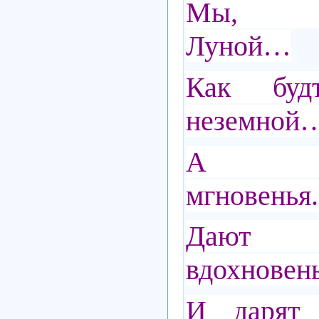
Мы, о
Луной…
Как буд
неземной
А дра
мгновенья.
Дают 
вдохновень
И дарят