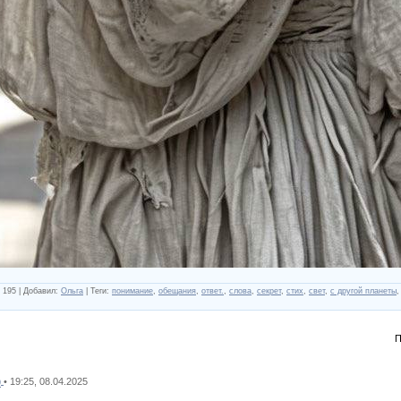
195
|
Добавил
:
Ольга
|
Теги
:
понимание
,
обещания
,
ответ.
,
слова
,
секрет
,
стих
,
свет
,
с другой планеты
П
• 19:25, 08.04.2025
9