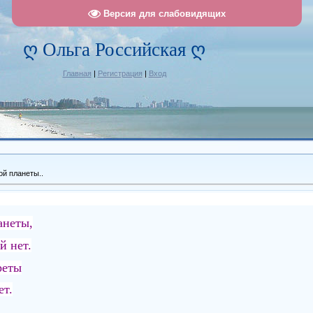
Версия для слабовидящих
ღ Ольга Российская ღ
Главная
|
Регистрация
|
Вход
ой планеты..
анеты,
й нет.
реты
ет.