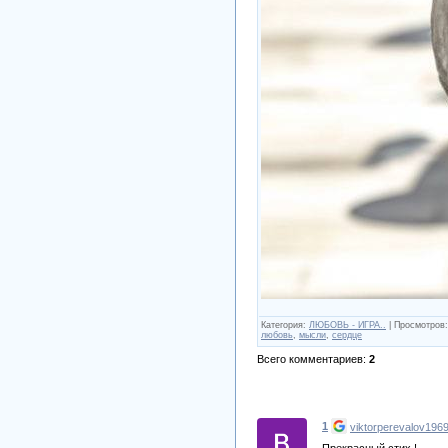
Категория
:
ЛЮБОВЬ - ИГРА..
|
Просмотров
:
любовь
,
мысли
,
сердце
Всего комментариев
:
2
1
viktorperevalov196
Прекрасный стих !