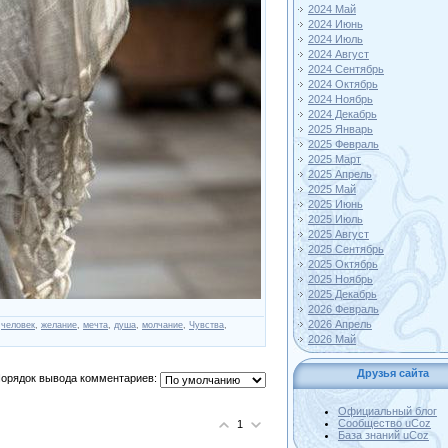
2024 Май
2024 Июнь
2024 Июль
2024 Август
2024 Сентябрь
2024 Октябрь
2024 Ноябрь
2024 Декабрь
2025 Январь
2025 Февраль
2025 Март
2025 Апрель
2025 Май
2025 Июнь
2025 Июль
2025 Август
2025 Сентябрь
2025 Октябрь
2025 Ноябрь
2025 Декабрь
2026 Февраль
2026 Апрель
,
человек
,
желание
,
мечта
,
душа
,
молчание
,
Чувства
,
2026 Май
Друзья сайта
орядок вывода комментариев:
Официальный блог
Сообщество uCoz
1
База знаний uCoz