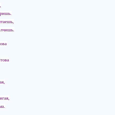
,
оришь.
итаешь,
олчишь.
ова
отова
ая,
игая,
ма.