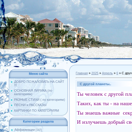
Главная
»
2025
»
Апрель
»
6
» С друг
Меню сайта
ДОБРО ПОЖАЛОВАТЬ НА САЙТ
С другой планеты..
!!!
ОСНОВНАЯ ЛИРИКА (по
Ты человек с другой пл
категориям)
РАЗНЫЕ СТИХИ ( по категориям)
Таких, как ты - на наше
ПЕСНИ и РАССКАЗЫ
КАРТИНКИ ПО КАТЕГОРИЯМ
Ты знаешь важные сек
И излучаешь добрый св
Категории раздела
Аффирмации
[147]