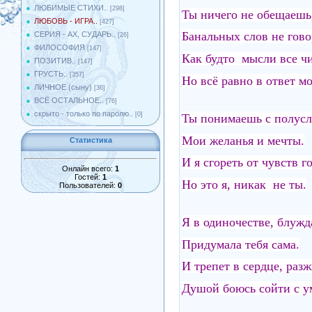
ЛЮБИМЫЕ СТИХИ..
[298]
Ты ничего не обещаешь
ЛЮБОВЬ - ИГРА..
[427]
Банальных слов не гов
СЕРИЯ - АХ, СУДАРЬ..
[26]
ФИЛОСОФИЯ
[147]
Как будто мысли все ч
ПОЗИТИВ..
[147]
ГРУСТЬ..
[357]
Но всё равно в ответ м
ЛИЧНОЕ (сыну)
[36]
ВСЁ ОСТАЛЬНОЕ..
[76]
скрыто - только по паролю..
[0]
Ты понимаешь с полусл
Мои желанья и мечты.
Статистика
И я сгореть от чувств г
Онлайн всего:
1
Гостей:
1
Но это я, никак не ты.
Пользователей:
0
Я в одиночестве, блужд
Придумала тебя сама.
И трепет в сердце, разж
Душой боюсь сойти с у