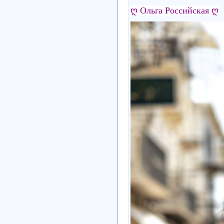
ღ
Ольга Российская
ღ