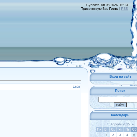
Суббота, 08.08.2026, 16:13
Приветствую Вас
Гость
|
RSS
Вход на сайт
22:08
Поиск
Календарь
«
Апрель 2025
»
Пн
Вт
Ср
Чт
Пт
Сб
1
2
3
4
5