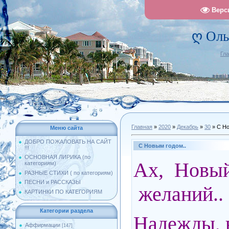
Верс
ღ Оль
Гл
Главная
»
2020
»
Декабрь
»
30
» С Но
Меню сайта
ДОБРО ПОЖАЛОВАТЬ НА САЙТ
С Новым годом..
!!!
ОСНОВНАЯ ЛИРИКА (по
Ах, Новый
категориям)
РАЗНЫЕ СТИХИ ( по категориям)
ПЕСНИ и РАССКАЗЫ
желаний..
КАРТИНКИ ПО КАТЕГОРИЯМ
Категории раздела
Надежды, 
Аффирмации
[147]