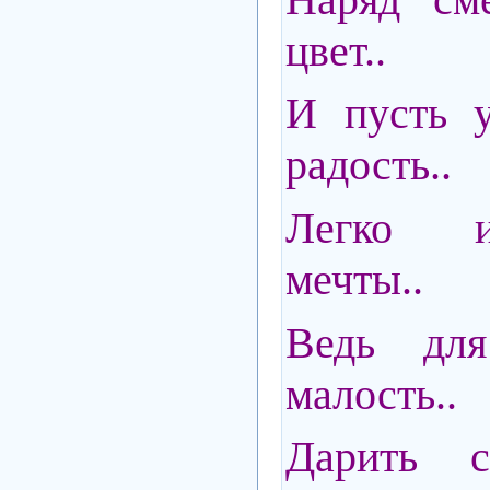
цвет..
И пусть у
радость..
Легко и
мечты..
Ведь для
малость..
Дарить