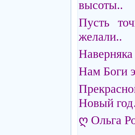
высоты..
Пусть точ
желали..
Наверняка 
Нам Боги э
Прекрас
Новый го
ღ Ольга Р