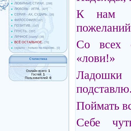
ЛЮБИМЫЕ СТИХИ..
[298]
ЛЮБОВЬ - ИГРА..
К нам 
[427]
СЕРИЯ - АХ, СУДАРЬ..
[26]
ФИЛОСОФИЯ
[147]
пожеланий
ПОЗИТИВ..
[147]
ГРУСТЬ..
[357]
ЛИЧНОЕ (сыну)
[36]
Со всех с
ВСЁ ОСТАЛЬНОЕ..
[76]
скрыто - только по паролю..
[0]
«лови!»
Статистика
Ладошк
Онлайн всего:
1
Гостей:
1
Пользователей:
0
подставлю.
Поймать всё
Себе чут