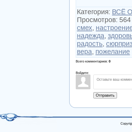
Категория
:
ВСЁ 
Просмотров
:
564
смех
,
настроени
надежда
,
здоров
радость
,
сюрпри
вера
,
пожелание
Всего комментариев
:
0
Войдите:
Отправить
Copyrig