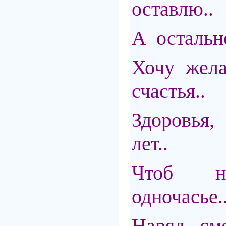
оставлю..
А остально
Хочу жела
счастья..
Здоровья,
лет..
Чтоб н
одночасье.
Наряд см