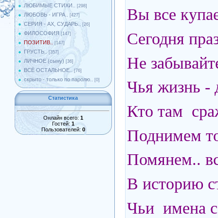
ЛЮБИМЫЕ СТИХИ..
[298]
Вы все купа
ЛЮБОВЬ - ИГРА..
[427]
СЕРИЯ - АХ, СУДАРЬ..
[26]
Сегодня пра
ФИЛОСОФИЯ
[147]
ПОЗИТИВ..
[147]
ГРУСТЬ..
[357]
Не забывайте
ЛИЧНОЕ (сыну)
[36]
ВСЁ ОСТАЛЬНОЕ..
[76]
скрыто - только по паролю..
[0]
Чья жизнь -
Статистика
Кто там сра
Онлайн всего:
1
Гостей:
1
Поднимем то
Пользователей:
0
Помянем.. в
В историю 
Чьи имена с