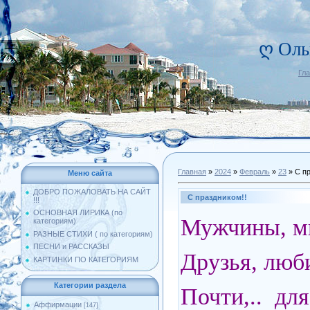
ღ Оль
Гл
Главная
»
2024
»
Февраль
»
23
» С пр
Меню сайта
ДОБРО ПОЖАЛОВАТЬ НА САЙТ
С праздником!!
!!!
ОСНОВНАЯ ЛИРИКА (по
Мужчины, м
категориям)
РАЗНЫЕ СТИХИ ( по категориям)
ПЕСНИ и РАССКАЗЫ
Друзья, люб
КАРТИНКИ ПО КАТЕГОРИЯМ
Категории раздела
Почти,.. дл
Аффирмации
[147]