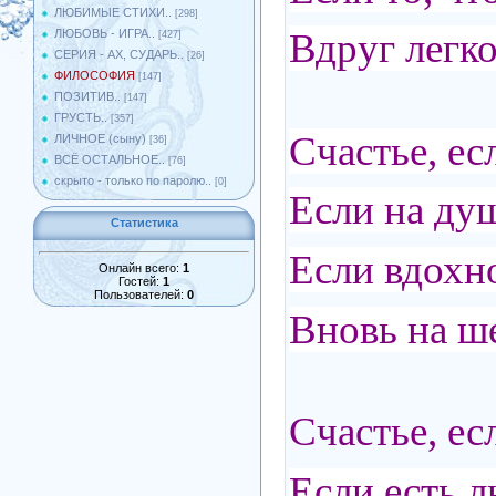
ЛЮБИМЫЕ СТИХИ..
[298]
Вдруг легк
ЛЮБОВЬ - ИГРА..
[427]
СЕРИЯ - АХ, СУДАРЬ..
[26]
ФИЛОСОФИЯ
[147]
ПОЗИТИВ..
[147]
ГРУСТЬ..
[357]
Счастье, ес
ЛИЧНОЕ (сыну)
[36]
ВСЁ ОСТАЛЬНОЕ..
[76]
скрыто - только по паролю..
[0]
Если на ду
Статистика
Если вдохн
Онлайн всего:
1
Гостей:
1
Пользователей:
0
Вновь на ш
Счастье, ес
Если есть 