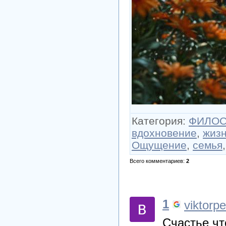
Категория
:
ФИЛО
вдохновение
,
жиз
Ощущение
,
семья
Всего комментариев
:
2
1
viktorp
Счастье чт