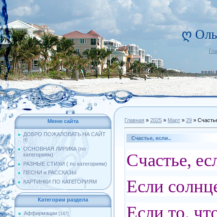
ღ Оль
Гл
Главная
»
2025
»
Март
»
29
» Счастье
Меню сайта
ДОБРО ПОЖАЛОВАТЬ НА САЙТ
Счастье, если..
!!!
ОСНОВНАЯ ЛИРИКА (по
Счастье, ес
категориям)
РАЗНЫЕ СТИХИ ( по категориям)
ПЕСНИ и РАССКАЗЫ
Если солнце
КАРТИНКИ ПО КАТЕГОРИЯМ
Категории раздела
Если то, чт
Аффирмации
[147]