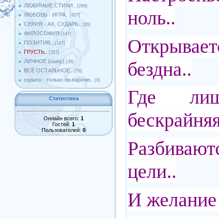
ЛЮБИМЫЕ СТИХИ..
[298]
ноль..
ЛЮБОВЬ - ИГРА..
[427]
СЕРИЯ - АХ, СУДАРЬ..
[26]
ФИЛОСОФИЯ
[147]
Открыва
ПОЗИТИВ..
[147]
ГРУСТЬ..
[357]
бездна..
ЛИЧНОЕ (сыну)
[36]
ВСЁ ОСТАЛЬНОЕ..
[76]
скрыто - только по паролю..
[0]
Где ли
Статистика
бескрайняя
Онлайн всего:
1
Гостей:
1
Пользователей:
0
Разбиваю
цели..
И желание 