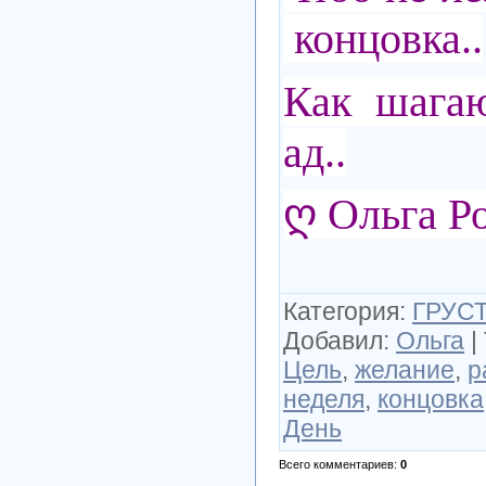
концовка..
Как шагаю
ад..
ღ Ольга Р
Категория
:
ГРУСТ
Добавил
:
Ольга
|
Цель
,
желание
,
р
неделя
,
концовка
День
Всего комментариев
:
0