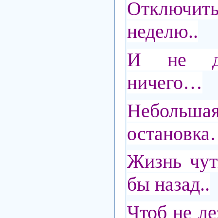
Отключит
неделю..
И не де
ничего…
Неболь
остановк
Жизнь чут
бы назад..
Чтоб не ле