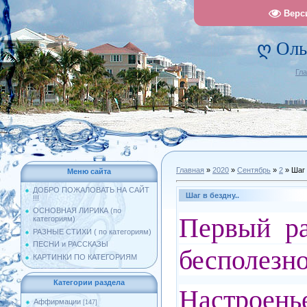
Верс
ღ Оль
Гл
Главная
»
2020
»
Сентябрь
»
2
» Шаг 
Меню сайта
ДОБРО ПОЖАЛОВАТЬ НА САЙТ
Шаг в бездну..
!!!
ОСНОВНАЯ ЛИРИКА (по
Первый ра
категориям)
РАЗНЫЕ СТИХИ ( по категориям)
ПЕСНИ и РАССКАЗЫ
бесполезно
КАРТИНКИ ПО КАТЕГОРИЯМ
Категории раздела
Настроень
Аффирмации
[147]