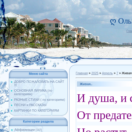
ღ Оль
Гла
Главная
»
2025
»
Апрель
»
7
» Живая.
Меню сайта
ДОБРО ПОЖАЛОВАТЬ НА САЙТ
Живая..
!!!
ОСНОВНАЯ ЛИРИКА (по
И душа, и 
категориям)
РАЗНЫЕ СТИХИ ( по категориям)
ПЕСНИ и РАССКАЗЫ
От предате
КАРТИНКИ ПО КАТЕГОРИЯМ
Категории раздела
Аффирмации
[147]