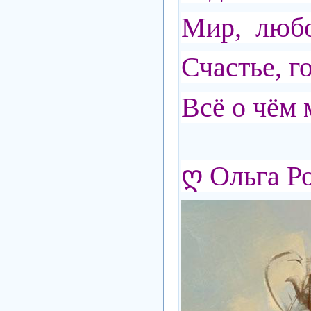
Мир, любов
Счастье, г
Всё о чём 
ღ
Ольга Р