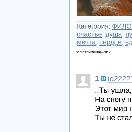
Категория
:
ФИЛО
счастье
,
душа
,
п
мечта
,
сердце
,
в
Всего комментариев
:
2
1
id2222
..Ты ушла
На снегу 
Этот мир 
Ты не стал