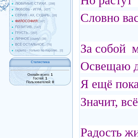
Но растут 
ЛЮБИМЫЕ СТИХИ..
[298]
ЛЮБОВЬ - ИГРА..
[427]
Словно ва
СЕРИЯ - АХ, СУДАРЬ..
[26]
ФИЛОСОФИЯ
[147]
ПОЗИТИВ..
[147]
ГРУСТЬ..
[357]
ЛИЧНОЕ (сыну)
[36]
За собой 
ВСЁ ОСТАЛЬНОЕ..
[76]
скрыто - только по паролю..
[0]
Освещаю д
Статистика
Онлайн всего:
1
Гостей:
1
Я ещё пока
Пользователей:
0
Значит, вс
Радость жи