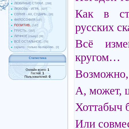
ЛЮБИМЫЕ СТИХИ..
[298]
ЛЮБОВЬ - ИГРА..
Как в ст
[427]
СЕРИЯ - АХ, СУДАРЬ..
[26]
ФИЛОСОФИЯ
[147]
русских с
ПОЗИТИВ..
[147]
ГРУСТЬ..
[357]
ЛИЧНОЕ (сыну)
[36]
Всё изме
ВСЁ ОСТАЛЬНОЕ..
[76]
скрыто - только по паролю..
[0]
кругом…
Статистика
Возможно, 
Онлайн всего:
1
Гостей:
1
Пользователей:
0
А, может, 
Хоттабыч б
Или совмес