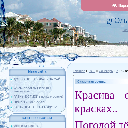
Верс
ღ Оль
Гла
Главная
»
2019
»
Сентябрь
»
2
» Сказ
Меню сайта
ДОБРО ПОЖАЛОВАТЬ НА САЙТ
Сказочная осень..
!!!
ОСНОВНАЯ ЛИРИКА (по
Красива 
категориям)
РАЗНЫЕ СТИХИ ( по категориям)
ПЕСНИ и РАССКАЗЫ
красках..
КАРТИНКИ ПО КАТЕГОРИЯМ
Категории раздела
Погодой тё
Аффирмации
[147]