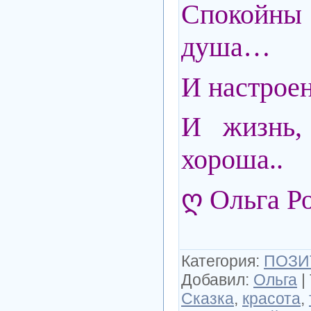
Спокой
душа…
И настрое
И жизнь, 
хороша..
ღ Ольга Р
Категория
:
ПОЗИ
Добавил
:
Ольга
|
Сказка
,
красота
,