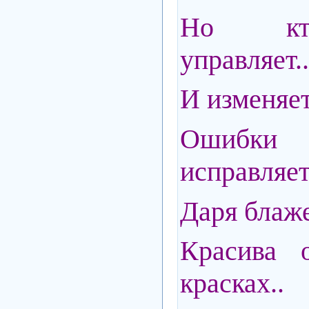
Но кто
управляет..
И изменяе
Ошиб
исправляет
Даря блаже
Красива 
красках..