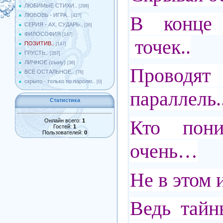
ЛЮБИМЫЕ СТИХИ..
[298]
ЛЮБОВЬ - ИГРА..
В конце 
[427]
СЕРИЯ - АХ, СУДАРЬ..
[26]
ФИЛОСОФИЯ
[147]
точек..
ПОЗИТИВ..
[147]
ГРУСТЬ..
[357]
ЛИЧНОЕ (сыну)
[36]
Провод
ВСЁ ОСТАЛЬНОЕ..
[76]
скрыто - только по паролю..
[0]
параллель.
Статистика
Кто пони
Онлайн всего:
1
Гостей:
1
Пользователей:
0
очень…
Не в этом 
Ведь тайн