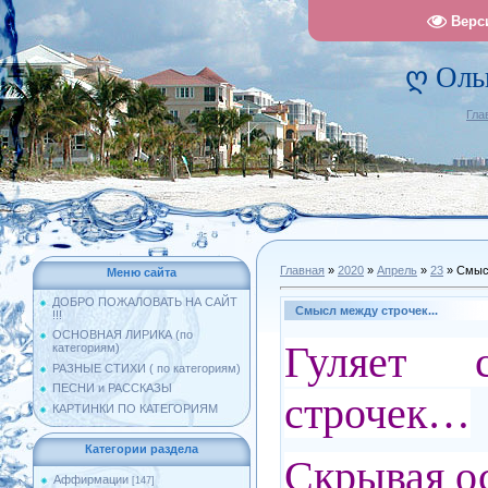
Верс
ღ Оль
Гла
Главная
»
2020
»
Апрель
»
23
» Смысл
Меню сайта
ДОБРО ПОЖАЛОВАТЬ НА САЙТ
Смысл между строчек...
!!!
ОСНОВНАЯ ЛИРИКА (по
Гуляет 
категориям)
РАЗНЫЕ СТИХИ ( по категориям)
ПЕСНИ и РАССКАЗЫ
строчек…
КАРТИНКИ ПО КАТЕГОРИЯМ
Категории раздела
Скрывая о
Аффирмации
[147]