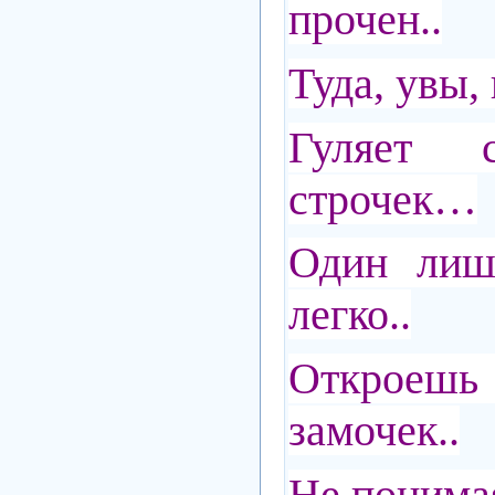
прочен..
Туда, увы, 
Гуляет 
строчек…
Один лиш
легко..
Открое
замочек..
Не понима