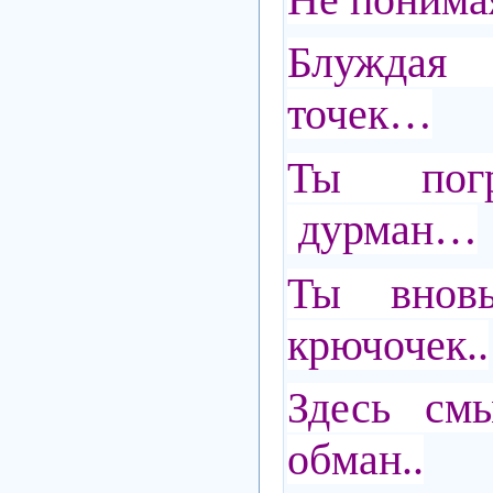
Блуждая
точек…
Ты пог
дурман…
Ты внов
крючочек..
Здесь смы
обман..