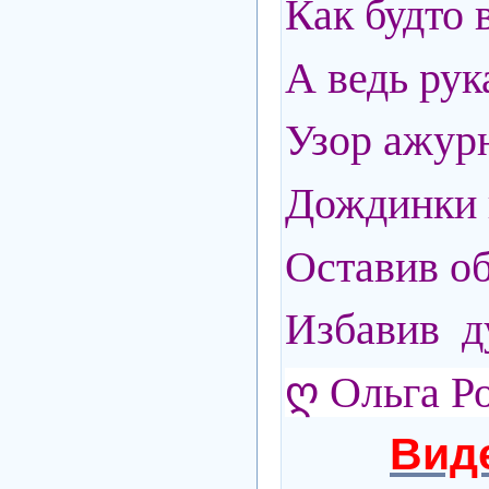
Как будто 
А ведь рук
Узор ажурн
Дождинки 
Оставив об
Избавив д
ღ Ольга Р
Виде