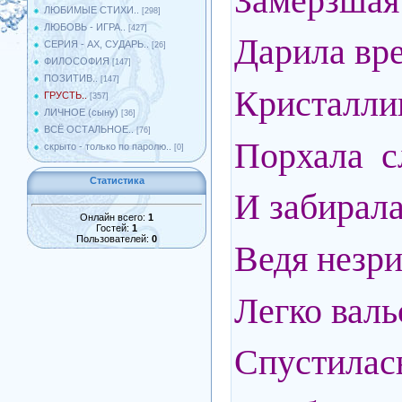
Замёрзшая
ЛЮБИМЫЕ СТИХИ..
[298]
ЛЮБОВЬ - ИГРА..
[427]
Дарила вр
СЕРИЯ - АХ, СУДАРЬ..
[26]
ФИЛОСОФИЯ
[147]
ПОЗИТИВ..
[147]
Кристаллик
ГРУСТЬ..
[357]
ЛИЧНОЕ (сыну)
[36]
ВСЁ ОСТАЛЬНОЕ..
[76]
Порхала с
скрыто - только по паролю..
[0]
Статистика
И забирала
Онлайн всего:
1
Гостей:
1
Пользователей:
0
Ведя незри
Легко валь
Спустилас