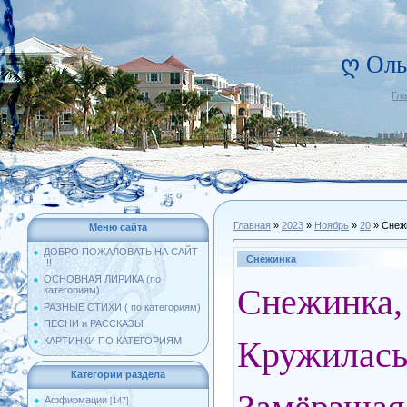
ღ Оль
Гл
Главная
»
2023
»
Ноябрь
»
20
» Снеж
Меню сайта
ДОБРО ПОЖАЛОВАТЬ НА САЙТ
Снежинка
!!!
ОСНОВНАЯ ЛИРИКА (по
Снежинка,
категориям)
РАЗНЫЕ СТИХИ ( по категориям)
ПЕСНИ и РАССКАЗЫ
Кружилась
КАРТИНКИ ПО КАТЕГОРИЯМ
Категории раздела
Аффирмации
[147]