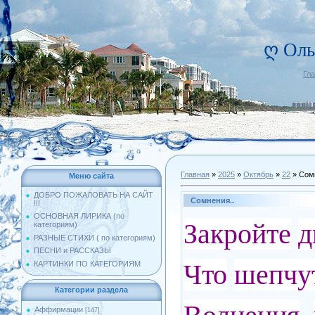
ღ Оль
Гл
Главная
»
2025
»
Октябрь
»
22
» Сомн
Меню сайта
ДОБРО ПОЖАЛОВАТЬ НА САЙТ
Сомнения..
!!!
ОСНОВНАЯ ЛИРИКА (по
Закройте
д
категориям)
РАЗНЫЕ СТИХИ ( по категориям)
ПЕСНИ и РАССКАЗЫ
Что
шепчу
КАРТИНКИ ПО КАТЕГОРИЯМ
Категории раздела
Аффирмации
[147]