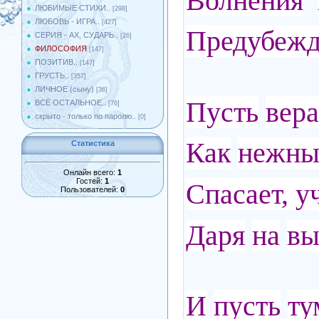
Волнения
ЛЮБИМЫЕ СТИХИ..
[298]
ЛЮБОВЬ - ИГРА..
[427]
Предубежд
СЕРИЯ - АХ, СУДАРЬ..
[26]
ФИЛОСОФИЯ
[147]
ПОЗИТИВ..
[147]
ГРУСТЬ..
[357]
ЛИЧНОЕ (сыну)
[36]
Пусть
вера
ВСЁ ОСТАЛЬНОЕ..
[76]
скрыто - только по паролю..
[0]
Как
нежны
Статистика
Онлайн всего:
1
Гостей:
1
Спасает, у
Пользователей:
0
Даря
на
вы
И
пусть
ту