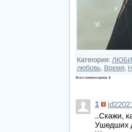
Категория
:
ЛЮБИ
любовь
,
Время
,
Н
Всего комментариев
:
2
1
id2202
..Скажи, к
Ушедших д