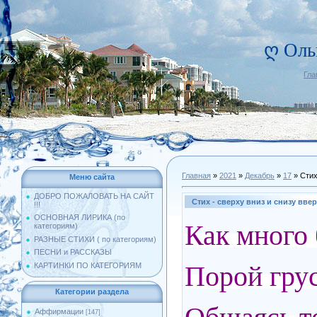
ღ Оль
Гла
Главная
»
2021
»
Декабрь
»
17
» Стих 
Меню сайта
ДОБРО ПОЖАЛОВАТЬ НА САЙТ
Стих - сверху вниз и снизу вверх
!!!
ОСНОВНАЯ ЛИРИКА (по
Как много 
категориям)
РАЗНЫЕ СТИХИ ( по категориям)
ПЕСНИ и РАССКАЗЫ
Порой грус
КАРТИНКИ ПО КАТЕГОРИЯМ
Категории раздела
Аффирмации
[147]