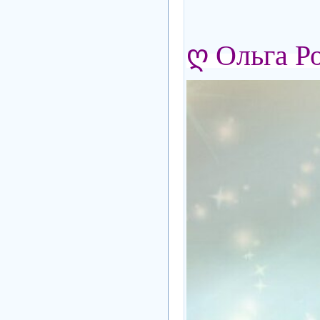
ღ Ольга Р