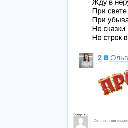
Жду в не
При свете
При убыв
Не сказки 
Но строк 
2
Ольг
Войдите: