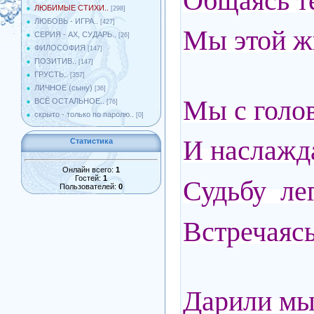
Общаясь т
ЛЮБИМЫЕ СТИХИ..
[298]
ЛЮБОВЬ - ИГРА..
[427]
Мы этой жи
СЕРИЯ - АХ, СУДАРЬ..
[26]
ФИЛОСОФИЯ
[147]
ПОЗИТИВ..
[147]
ГРУСТЬ..
[357]
ЛИЧНОЕ (сыну)
[36]
Мы с голов
ВСЁ ОСТАЛЬНОЕ..
[76]
скрыто - только по паролю..
[0]
И наслажд
Статистика
Онлайн всего:
1
Гостей:
1
Судьбу ле
Пользователей:
0
Встречаясь
Дарили мы 