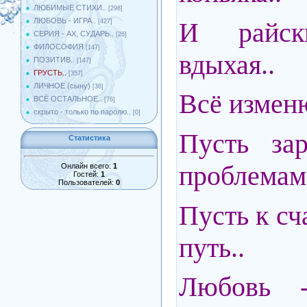
ЛЮБИМЫЕ СТИХИ..
[298]
ЛЮБОВЬ - ИГРА..
И райс
[427]
СЕРИЯ - АХ, СУДАРЬ..
[26]
ФИЛОСОФИЯ
[147]
вдыхая..
ПОЗИТИВ..
[147]
ГРУСТЬ..
[357]
ЛИЧНОЕ (сыну)
[36]
Всё изменю
ВСЁ ОСТАЛЬНОЕ..
[76]
скрыто - только по паролю..
[0]
Пусть зар
Статистика
проблемам
Онлайн всего:
1
Гостей:
1
Пользователей:
0
Пусть к сч
путь..
Любовь -