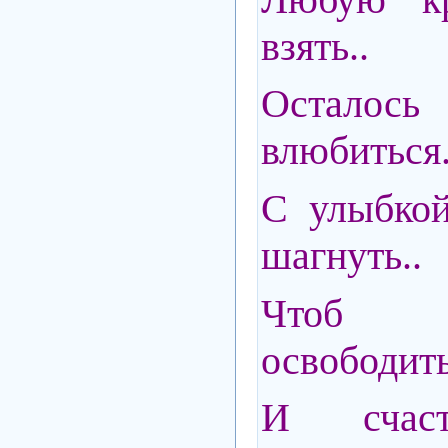
взять..
Осталось
влюбиться.
С улыбкой
шагнуть..
Чтоб 
освободить
И счаст