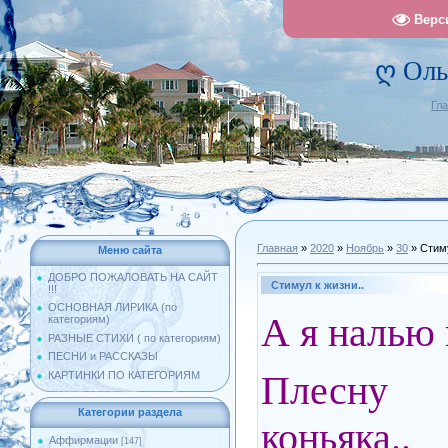
Верс
ღ Оль
Гл
Главная
»
2020
»
Ноябрь
»
30
» Стиму
Меню сайта
ДОБРО ПОЖАЛОВАТЬ НА САЙТ
Стимул к жизни..
!!!
ОСНОВНАЯ ЛИРИКА (по
А я налью 
категориям)
РАЗНЫЕ СТИХИ ( по категориям)
ПЕСНИ и РАССКАЗЫ
Плесну
КАРТИНКИ ПО КАТЕГОРИЯМ
Категории раздела
коньяка..
Аффирмации
[147]