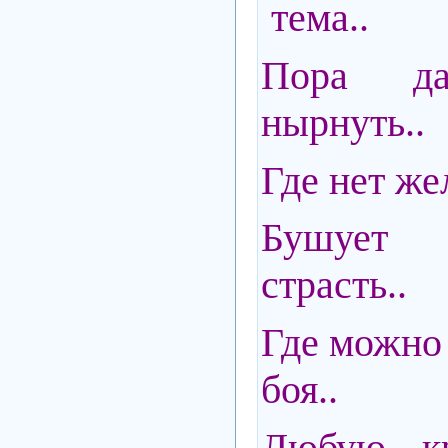
тема..
Пора д
нырнуть..
Где нет же
Бушует
страсть..
Где можно 
боя..
Любую кр