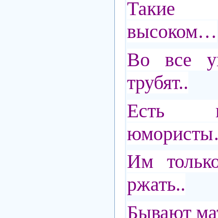
Такие
высоком…
Во все у
трубят..
Есть 
юморист
Им тольк
ржать..
Бывают м