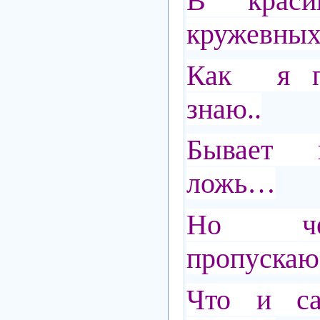
В краси
кружевны
Как я п
знаю..
Бывает 
ложь…
Но че
пропуска
Что и са