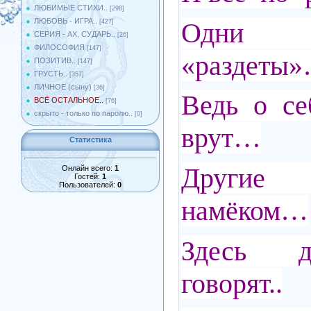
ЛЮБИМЫЕ СТИХИ..
[298]
ЛЮБОВЬ - ИГРА..
Одни п
[427]
СЕРИЯ - АХ, СУДАРЬ..
[26]
ФИЛОСОФИЯ
[147]
«раздеты
ПОЗИТИВ..
[147]
ГРУСТЬ..
[357]
ЛИЧНОЕ (сыну)
[36]
Ведь о се
ВСЁ ОСТАЛЬНОЕ..
[76]
скрыто - только по паролю..
[0]
врут…
Статистика
Другие 
Онлайн всего:
1
Гостей:
1
Пользователей:
0
намёком…
Здесь 
говорят..