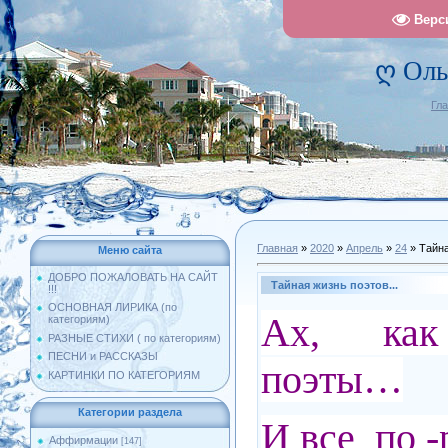
Верс
ღ Оль
Гл
Главная
»
2020
»
Апрель
»
24
» Тайна
Меню сайта
ДОБРО ПОЖАЛОВАТЬ НА САЙТ
Тайная жизнь поэтов...
!!!
ОСНОВНАЯ ЛИРИКА (по
Ах, как
категориям)
РАЗНЫЕ СТИХИ ( по категориям)
ПЕСНИ и РАССКАЗЫ
поэты…
КАРТИНКИ ПО КАТЕГОРИЯМ
Категории раздела
И все по -
Аффирмации
[147]