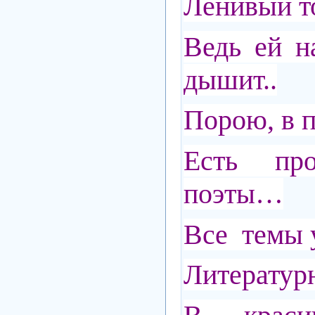
Ленивый т
Ведь ей н
дышит..
Порою, в п
Есть про
поэты…
Все темы 
Литерату