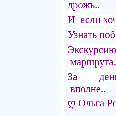
дрожь..
И если хо
Узнать поб
Экску
маршрута.
За ден
вполне..
ღ Ольга Р