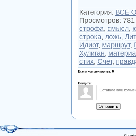
Категория
:
ВСЁ 
Просмотров
:
781
строфа
,
смысл
,
строка
,
ложь
,
Ли
Идиот
,
маршрут
,
Хулиган
,
материа
стих
,
Счет
,
правд
Всего комментариев
:
0
Войдите:
Отправить
Copyrig