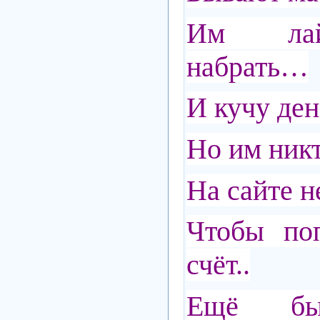
Им лай
набрать…
И кучу ден
Но им ник
На сайте н
Чтобы поп
счёт..
Ещё бы