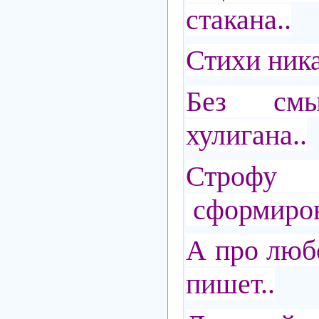
стакана..
Стихи ника
Без смы
хулигана..
Стро
сформиров
А про люб
пишет..