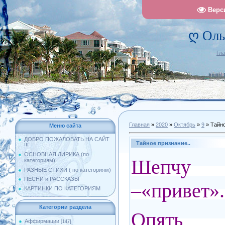
Верс
ღ Оль
Гл
Главная
»
2020
»
Октябрь
»
9
» Тайно
Меню сайта
ДОБРО ПОЖАЛОВАТЬ НА САЙТ
Тайное признание..
!!!
ОСНОВНАЯ ЛИРИКА (по
Шепчу 
категориям)
РАЗНЫЕ СТИХИ ( по категориям)
ПЕСНИ и РАССКАЗЫ
–«привет».
КАРТИНКИ ПО КАТЕГОРИЯМ
Категории раздела
Опять
Аффирмации
[147]