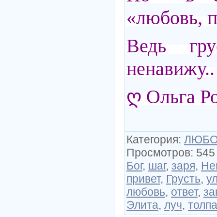
«любовь, 
Ведь гру
ненавижу..
ღ Ольга Р
Категория
:
ЛЮБОВ
Просмотров
:
545
Бог
,
шаг
,
заря
,
Не
привет
,
Грусть
,
у
любовь
,
ответ
,
за
Элита
,
луч
,
толп