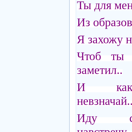
Ты для мен
Из образов
Я захожу н
Чтоб ты 
заметил..
И как 
невзначай.
Иду с
навстреч