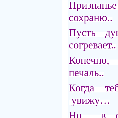
Призна
сохраню..
Пусть ду
согревает..
Конечн
печаль..
Когда т
увижу…
Но в с