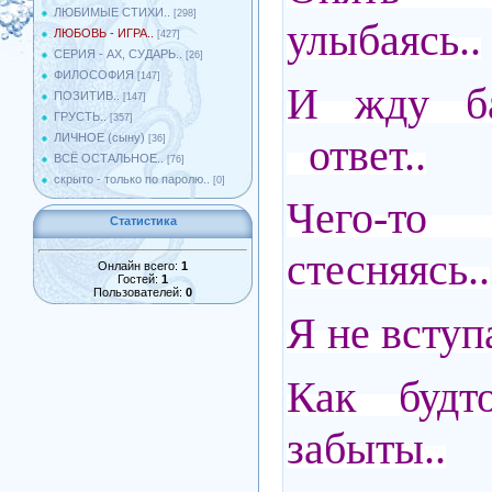
ЛЮБИМЫЕ СТИХИ..
[298]
улыбаясь..
ЛЮБОВЬ - ИГРА..
[427]
СЕРИЯ - АХ, СУДАРЬ..
[26]
ФИЛОСОФИЯ
[147]
И жду ба
ПОЗИТИВ..
[147]
ГРУСТЬ..
[357]
ответ..
ЛИЧНОЕ (сыну)
[36]
ВСЁ ОСТАЛЬНОЕ..
[76]
скрыто - только по паролю..
[0]
Чего-т
Статистика
стесняясь..
Онлайн всего:
1
Гостей:
1
Пользователей:
0
Я не вступ
Как буд
забыты..