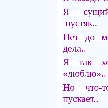
Я сущий
пустяк..
Нет до ме
дела..
Я так хо
«люблю»..
Но что-т
пускает..