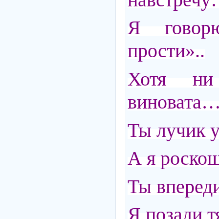
Я гово
прости»..
Хотя н
виновата
Ты лучик у
А я роскош
Ты впереди
Я позади т