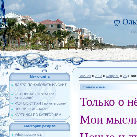
ღ Оль
Гла
Главная
»
2023
»
Февраль
»
26
» Толь
Меню сайта
ДОБРО ПОЖАЛОВАТЬ НА САЙТ
Только о нём..
!!!
ОСНОВНАЯ ЛИРИКА (по
Только о н
категориям)
РАЗНЫЕ СТИХИ ( по категориям)
ПЕСНИ и РАССКАЗЫ
Мои мысли
КАРТИНКИ ПО КАТЕГОРИЯМ
Категории раздела
Аффирмации
[147]