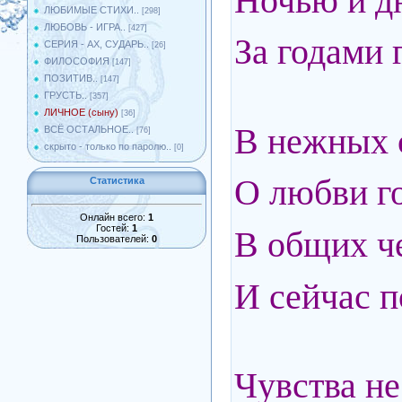
Ночью и д
ЛЮБИМЫЕ СТИХИ..
[298]
ЛЮБОВЬ - ИГРА..
[427]
За годами 
СЕРИЯ - АХ, СУДАРЬ..
[26]
ФИЛОСОФИЯ
[147]
ПОЗИТИВ..
[147]
ГРУСТЬ..
[357]
ЛИЧНОЕ (сыну)
[36]
В нежных 
ВСЁ ОСТАЛЬНОЕ..
[76]
скрыто - только по паролю..
[0]
О любви г
Статистика
Онлайн всего:
1
Гостей:
1
В общих ч
Пользователей:
0
И сейчас п
Чувства не