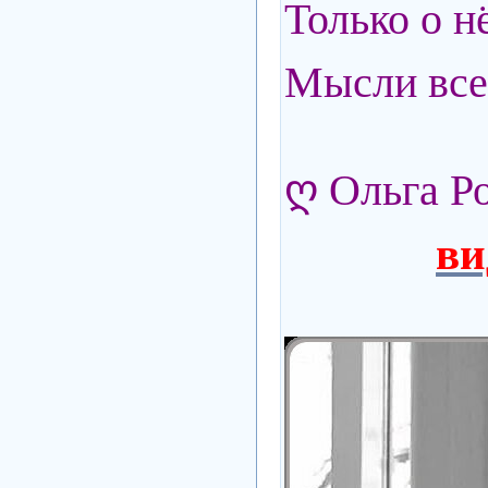
Только о н
Мысли все 
ღ Ольга Р
ви