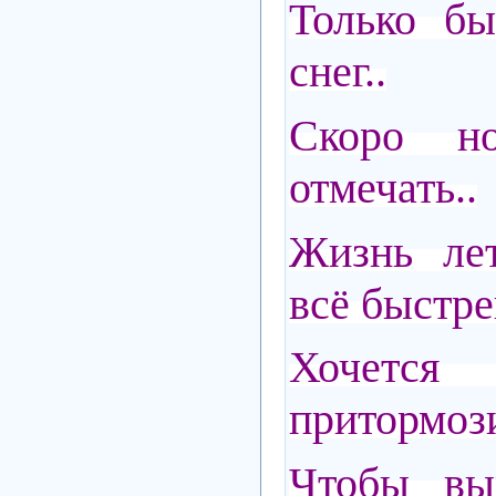
Только бы
снег..
Скоро н
отмечать..
Жизнь лет
всё быстре
Хочетс
притормози
Чтобы выр