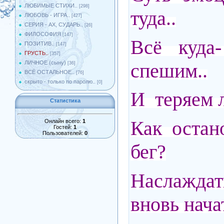
ЛЮБИМЫЕ СТИХИ..
[298]
туда..
ЛЮБОВЬ - ИГРА..
[427]
СЕРИЯ - АХ, СУДАРЬ..
[26]
ФИЛОСОФИЯ
[147]
Всё куда
ПОЗИТИВ..
[147]
ГРУСТЬ..
[357]
спешим..
ЛИЧНОЕ (сыну)
[36]
ВСЁ ОСТАЛЬНОЕ..
[76]
скрыто - только по паролю..
[0]
И теряем л
Статистика
Как остан
Онлайн всего:
1
Гостей:
1
Пользователей:
0
бег?
Наслажда
вновь начат