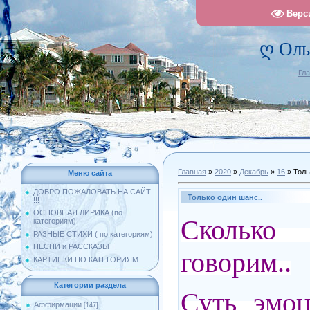
Верс
ღ Оль
Гл
Главная
»
2020
»
Декабрь
»
16
» Толь
Меню сайта
ДОБРО ПОЖАЛОВАТЬ НА САЙТ
Только один шанс..
!!!
ОСНОВНАЯ ЛИРИКА (по
Сколько 
категориям)
РАЗНЫЕ СТИХИ ( по категориям)
ПЕСНИ и РАССКАЗЫ
говорим..
КАРТИНКИ ПО КАТЕГОРИЯМ
Категории раздела
Суть эмо
Аффирмации
[147]