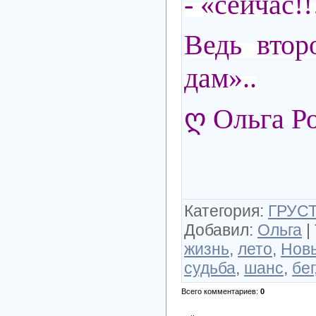
- «сейчас!!
Ведь втор
дам»..
ღ Ольга Р
Категория
:
ГРУСТ
Добавил
:
Ольга
|
жизнь
,
лето
,
Нов
судьба
,
шанс
,
бег
Всего комментариев
:
0