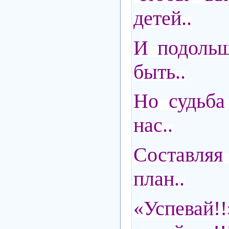
детей..
И подоль
быть..
Но судьба
нас..
Составля
план..
«Успевай!!