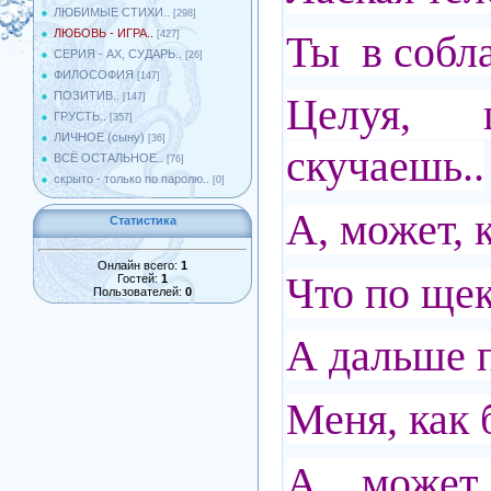
ЛЮБИМЫЕ СТИХИ..
[298]
ЛЮБОВЬ - ИГРА..
Ты в собла
[427]
СЕРИЯ - АХ, СУДАРЬ..
[26]
ФИЛОСОФИЯ
[147]
ПОЗИТИВ..
Целуя, 
[147]
ГРУСТЬ..
[357]
ЛИЧНОЕ (сыну)
[36]
скучаешь..
ВСЁ ОСТАЛЬНОЕ..
[76]
скрыто - только по паролю..
[0]
А, может, 
Статистика
Онлайн всего:
1
Что по щек
Гостей:
1
Пользователей:
0
А дальше п
Меня, как 
А, может