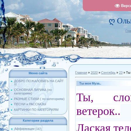
Верс
ღ Оль
Гла
Главная
»
2020
»
Сентябрь
»
23
» Ты 
Меню сайта
ДОБРО ПОЖАЛОВАТЬ НА САЙТ
Ты моя Муза..
!!!
ОСНОВНАЯ ЛИРИКА (по
Ты, сло
категориям)
РАЗНЫЕ СТИХИ ( по категориям)
ПЕСНИ и РАССКАЗЫ
ветерок..
КАРТИНКИ ПО КАТЕГОРИЯМ
Категории раздела
Лаская тел
Аффирмации
[147]