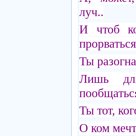
луч..
И чтоб к
прорваться
Ты разогна
Лишь дл
пообщаться
Ты тот, ког
О ком мечт