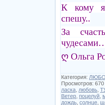
К кому я
спешу..
За сча
чудесами
ღ Ольга Р
Категория
:
ЛЮБОВ
Просмотров
:
670
ласка
,
любовь
,
Т
Ветер
,
поцелуй
,
дождь
,
солнце
,
щ