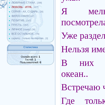
ЛЮБИМЫЕ СТИХИ..
[298]
ЛЮБОВЬ - ИГРА..
Я мель
[427]
СЕРИЯ - АХ, СУДАРЬ..
[26]
ФИЛОСОФИЯ
[147]
посмотрела
ПОЗИТИВ..
[147]
ГРУСТЬ..
[357]
ЛИЧНОЕ (сыну)
[36]
Уже раздел
ВСЁ ОСТАЛЬНОЕ..
[76]
скрыто - только по паролю..
[0]
Нельзя име
Статистика
Онлайн всего:
1
В них с
Гостей:
1
Пользователей:
0
океан..
Встречаю 
Где толь