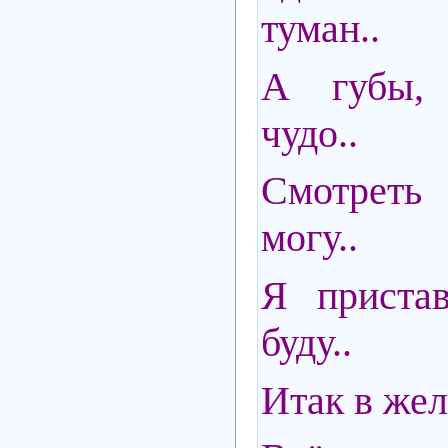
туман..
А губы, 
чудо..
Смотреть 
могу..
Я пристав
буду..
Итак в жел