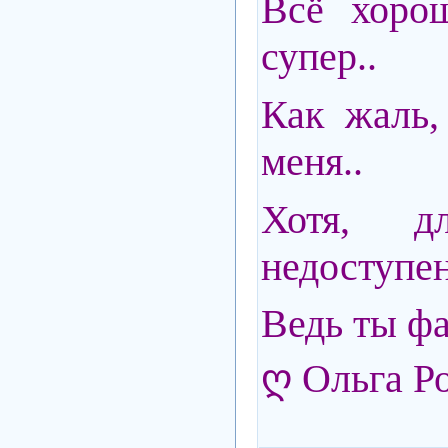
Всё хорош
супер..
Как жаль,
меня..
Хотя, 
недоступен
Ведь ты фа
ღ Ольга Р