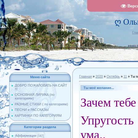
Верс
ღ Оль
Гла
Главная
»
2020
»
Октябрь
»
11
» Ты м
Меню сайта
ДОБРО ПОЖАЛОВАТЬ НА САЙТ
Ты моё желание...
!!!
ОСНОВНАЯ ЛИРИКА (по
Зачем тебе
категориям)
РАЗНЫЕ СТИХИ ( по категориям)
ПЕСНИ и РАССКАЗЫ
Упругость
КАРТИНКИ ПО КАТЕГОРИЯМ
Категории раздела
ума..
Аффирмации
[147]