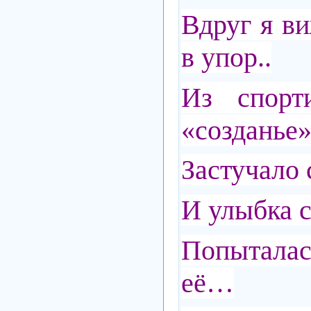
Вдруг я ви
в упор..
Из спорт
«созданье»
Застучало 
И улыбка с
Попытала
её…