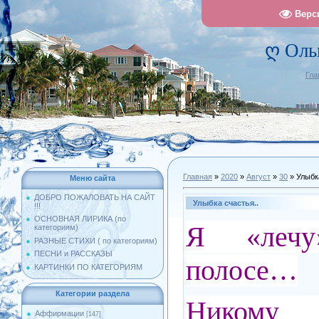
Верс
ღ Оль
Гла
Главная
»
2020
»
Август
»
30
» Улыбка
Меню сайта
ДОБРО ПОЖАЛОВАТЬ НА САЙТ
Улыбка счастья..
!!!
ОСНОВНАЯ ЛИРИКА (по
Я «леч
категориям)
РАЗНЫЕ СТИХИ ( по категориям)
ПЕСНИ и РАССКАЗЫ
полосе…
КАРТИНКИ ПО КАТЕГОРИЯМ
Категории раздела
Никому
Аффирмации
[147]