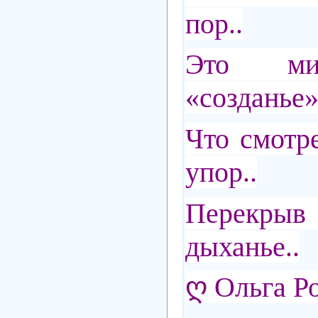
пор..
Это ми
«созданье»
Что смотр
упор..
Перекрыв 
дыханье..
ღ Ольга Р