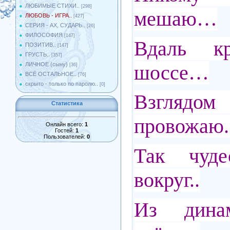
ЛЮБИМЫЕ СТИХИ..
[298]
мешаю…
ЛЮБОВЬ - ИГРА..
[427]
СЕРИЯ - АХ, СУДАРЬ..
[26]
ФИЛОСОФИЯ
[147]
Вдаль кр
ПОЗИТИВ..
[147]
ГРУСТЬ..
[357]
шоссе…
ЛИЧНОЕ (сыну)
[36]
ВСЁ ОСТАЛЬНОЕ..
[76]
скрыто - только по паролю..
[0]
Взглядом
Статистика
провожаю.
Онлайн всего:
1
Гостей:
1
Пользователей:
0
Так чуде
вокруг..
Из дина