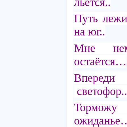
льётся..
Путь лежи
на юг..
Мне нем
остаётся…
Вперед
светофор..
Тормож
ожиданье