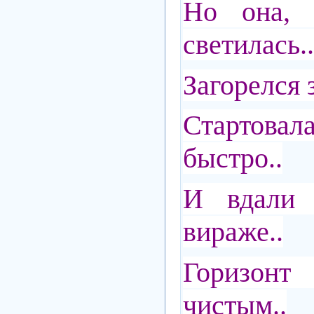
Но она, 
светилась..
Загорелся 
Стартовал
быстро..
И вдали 
вираже..
Горизонт
чистым..