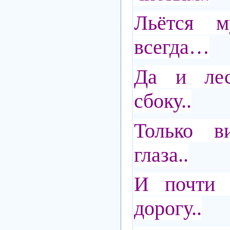
Льётся м
всегда…
Да и лес
сбоку..
Только в
глаза..
И почти 
дорогу..