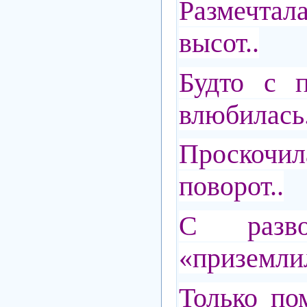
Размечтал
высот..
Будто с п
влюбилась.
Проско
поворот..
С разво
«приземл
Только по