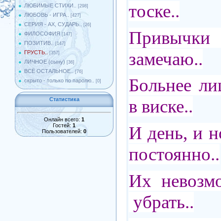
тоске..
ЛЮБИМЫЕ СТИХИ..
[298]
ЛЮБОВЬ - ИГРА..
[427]
СЕРИЯ - АХ, СУДАРЬ..
[26]
Привычк
ФИЛОСОФИЯ
[147]
ПОЗИТИВ..
[147]
замечаю..
ГРУСТЬ..
[357]
ЛИЧНОЕ (сыну)
[36]
ВСЁ ОСТАЛЬНОЕ..
[76]
Больнее ли
скрыто - только по паролю..
[0]
Статистика
в виске..
Онлайн всего:
1
Гостей:
1
И день, и н
Пользователей:
0
постоянно..
Их невозм
убрать..