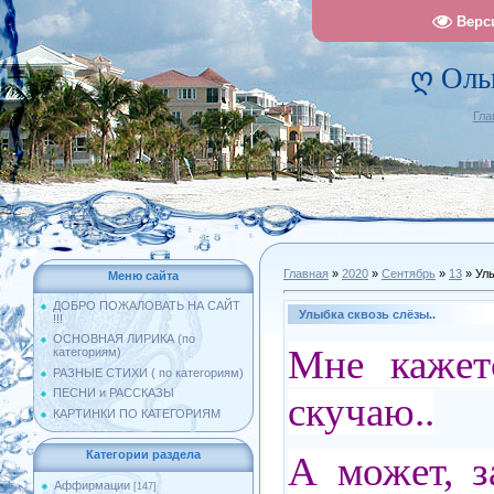
Верс
ღ Оль
Гла
Главная
»
2020
»
Сентябрь
»
13
» Улы
Меню сайта
ДОБРО ПОЖАЛОВАТЬ НА САЙТ
Улыбка сквозь слёзы..
!!!
ОСНОВНАЯ ЛИРИКА (по
Мне кажет
категориям)
РАЗНЫЕ СТИХИ ( по категориям)
ПЕСНИ и РАССКАЗЫ
скучаю..
КАРТИНКИ ПО КАТЕГОРИЯМ
Категории раздела
А может, з
Аффирмации
[147]