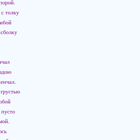
порой.
 с толку
рибой
йсболку
ичал
ездою
венчал.
 грустью
обой
 пусто
мой.
юсь