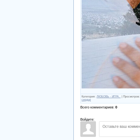
Категория
:
ЛЮБОВЬ - ИГРА..
|
Просмотров
:
сердце
Всего комментариев
:
0
Войдите: