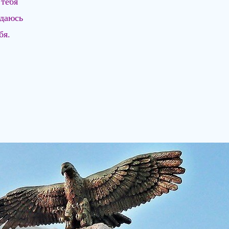
 тебя
ждаюсь
бя.