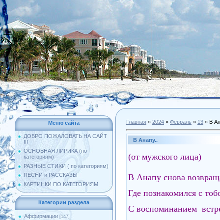
Главная
»
2024
»
Февраль
»
13
» В Ан
Меню сайта
ДОБРО ПОЖАЛОВАТЬ НА САЙТ
В Анапу..
!!!
ОСНОВНАЯ ЛИРИКА (по
(от мужского лица)
категориям)
РАЗНЫЕ СТИХИ ( по категориям)
ПЕСНИ и РАССКАЗЫ
В Анапу снова возвра
КАРТИНКИ ПО КАТЕГОРИЯМ
Где познакомился с тоб
Категории раздела
С воспоминанием встр
Аффирмации
[147]