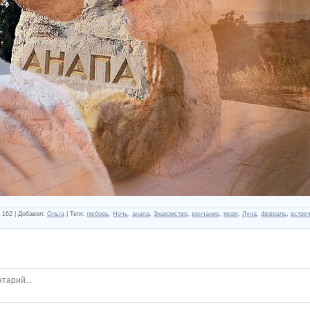
162
|
Добавил
:
Ольга
|
Теги
:
любовь
,
Ночь
,
анапа
,
Знакомство
,
венчание
,
моря
,
Луна
,
февраль
,
встре