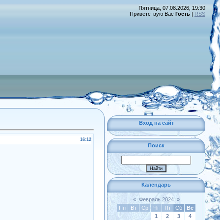
Пятница, 07.08.2026, 19:30
Приветствую Вас
Гость
|
RSS
Вход на сайт
16:12
Поиск
Календарь
«
Февраль 2024
»
Пн
Вт
Ср
Чт
Пт
Сб
Вс
1
2
3
4