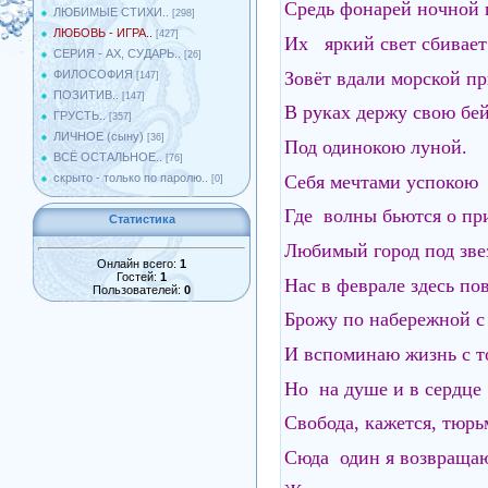
Средь фонарей ночной 
ЛЮБИМЫЕ СТИХИ..
[298]
ЛЮБОВЬ - ИГРА..
[427]
Их яркий свет сбивает
СЕРИЯ - АХ, СУДАРЬ..
[26]
Зовёт вдали морской п
ФИЛОСОФИЯ
[147]
ПОЗИТИВ..
[147]
В руках держу свою бе
ГРУСТЬ..
[357]
ЛИЧНОЕ (сыну)
[36]
Под одинокою луной.
ВСЁ ОСТАЛЬНОЕ..
[76]
Себя мечтами успокою
скрыто - только по паролю..
[0]
Где волны бьются о пр
Статистика
Любимый город под зв
Онлайн всего:
1
Гостей:
1
Нас в феврале здесь по
Пользователей:
0
Брожу по набережной с
И вспоминаю жизнь с т
Но на душе и в сердце
Свобода, кажется, тюрь
Сюда один я возвраща