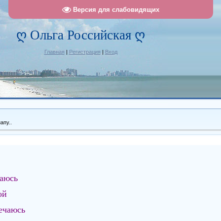
Версия для слабовидящих
ღ Ольга Российская ღ
Главная
|
Регистрация
|
Вход
апу..
щаюсь
ой
ечаюсь