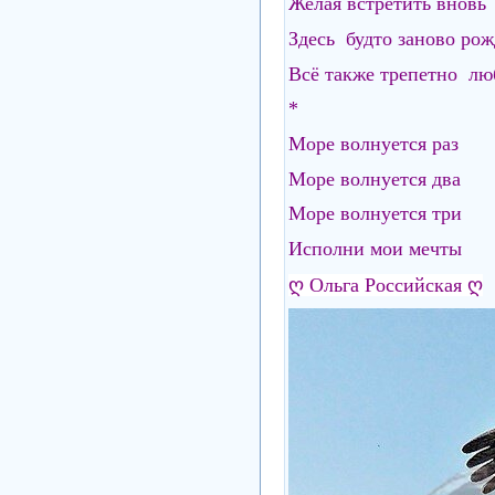
Желая встретить вновь
Здесь будто заново ро
Всё также трепетно лю
*
Море волнуется раз
Море волнуется два
Море волнуется три
Исполни мои мечты
ღ
Ольга Российская
ღ