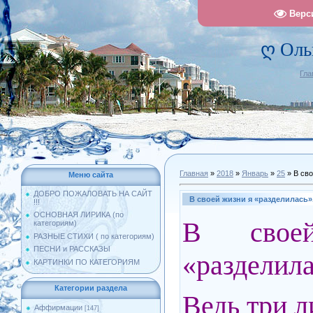
Верс
ღ Оль
Гла
Главная
»
2018
»
Январь
»
25
» В сво
Меню сайта
ДОБРО ПОЖАЛОВАТЬ НА САЙТ
В своей жизни я «разделилась».
!!!
ОСНОВНАЯ ЛИРИКА (по
В свое
категориям)
РАЗНЫЕ СТИХИ ( по категориям)
ПЕСНИ и РАССКАЗЫ
«разделила
КАРТИНКИ ПО КАТЕГОРИЯМ
Категории раздела
Ведь три л
Аффирмации
[147]