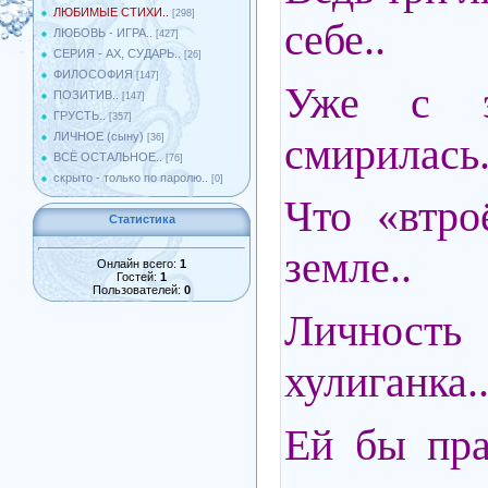
ЛЮБИМЫЕ СТИХИ..
[298]
себе..
ЛЮБОВЬ - ИГРА..
[427]
СЕРИЯ - АХ, СУДАРЬ..
[26]
ФИЛОСОФИЯ
[147]
Уже с 
ПОЗИТИВ..
[147]
ГРУСТЬ..
[357]
смирилась.
ЛИЧНОЕ (сыну)
[36]
ВСЁ ОСТАЛЬНОЕ..
[76]
скрыто - только по паролю..
[0]
Что «втро
Статистика
земле..
Онлайн всего:
1
Гостей:
1
Пользователей:
0
Личность
хулиганка.
Ей бы пра