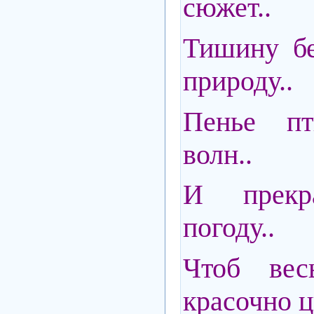
сюжет..
Тишину бе
природу..
Пенье п
волн..
И прекр
погоду..
Чтоб вес
красочно ц