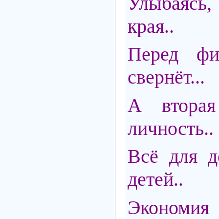
Улыбаясь
края..
Перед фи
свернёт...
А вторая
личность..
Всё для д
детей..
Экон