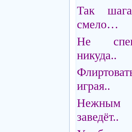
Так шаг
смело…
Не спе
никуда..
Флиртов
играя..
Нежным 
заведёт..