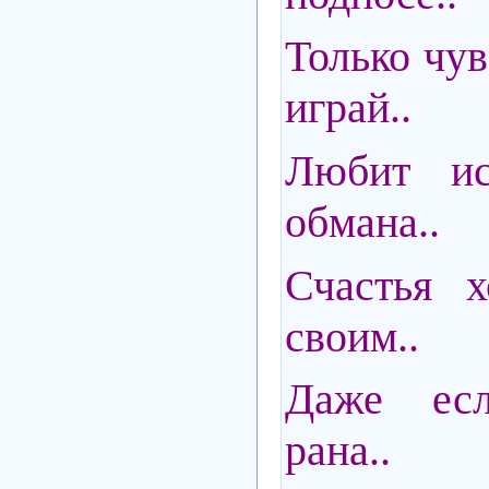
Только чув
играй..
Любит ис
обмана..
Счастья 
своим..
Даже ес
рана..