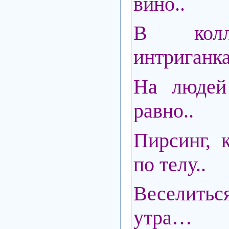
вино..
В колл
интриганка
На людей
равно..
Пирсинг, 
по телу..
Веселить
утра…