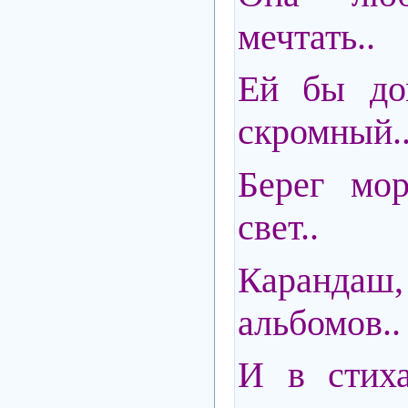
мечтать..
Ей бы до
скромный.
Берег мо
свет..
Каранда
альбомов..
И в стиха