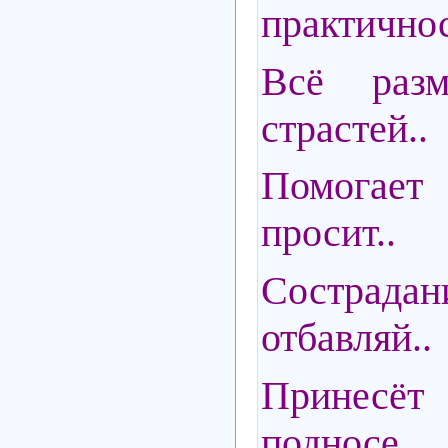
практичнос
Всё раз
страстей..
Помогает
просит..
Состра
отбавляй..
Принес
подносе..