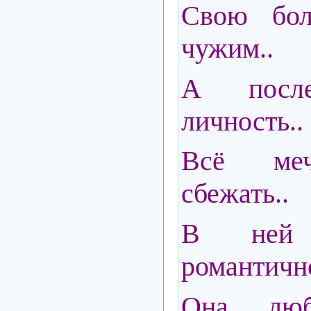
Свою бол
чужим..
А после
личность..
Всё меч
сбежать..
В ней п
романтично
Она люб