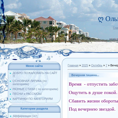
ღ Оль
Гла
Главная
»
2025
»
Октябрь
»
7
» Вечер
Меню сайта
ДОБРО ПОЖАЛОВАТЬ НА САЙТ
Вечерняя тишина...
!!!
ОСНОВНАЯ ЛИРИКА (по
Время - отпустить забо
категориям)
РАЗНЫЕ СТИХИ ( по категориям)
Ощутить в душе покой.
ПЕСНИ и РАССКАЗЫ
КАРТИНКИ ПО КАТЕГОРИЯМ
Сбавить жизни оборот
Под вечернею звездой.
Категории раздела
Аффирмации
[147]