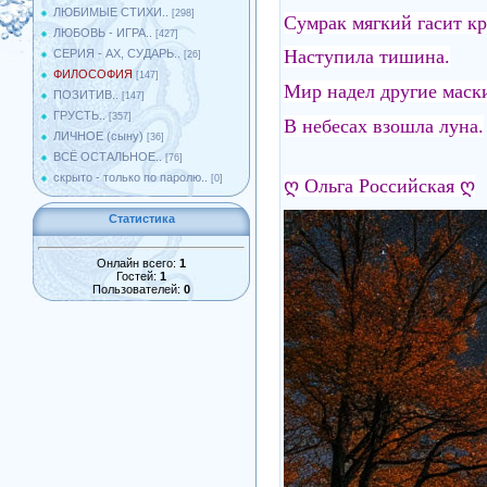
ЛЮБИМЫЕ СТИХИ..
[298]
Сумрак мягкий гасит кр
ЛЮБОВЬ - ИГРА..
[427]
Наступила тишина.
СЕРИЯ - АХ, СУДАРЬ..
[26]
ФИЛОСОФИЯ
[147]
Мир надел другие маск
ПОЗИТИВ..
[147]
ГРУСТЬ..
[357]
В небесах взошла луна.
ЛИЧНОЕ (сыну)
[36]
ВСЁ ОСТАЛЬНОЕ..
[76]
скрыто - только по паролю..
[0]
ღ
Ольга Российская
ღ
Статистика
Онлайн всего:
1
Гостей:
1
Пользователей:
0