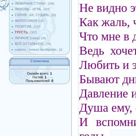
Не видно 
ЛЮБИМЫЕ СТИХИ..
[298]
ЛЮБОВЬ - ИГРА..
[427]
СЕРИЯ - АХ, СУДАРЬ..
[26]
Как жаль, ч
ФИЛОСОФИЯ
[147]
ПОЗИТИВ..
[147]
Что мне в 
ГРУСТЬ..
[357]
ЛИЧНОЕ (сыну)
[36]
ВСЁ ОСТАЛЬНОЕ..
[76]
Ведь хочет
скрыто - только по паролю..
[0]
Любить и э
Статистика
Онлайн всего:
1
Бывают дн
Гостей:
1
Пользователей:
0
Давление и
Душа ему, 
И вспомн