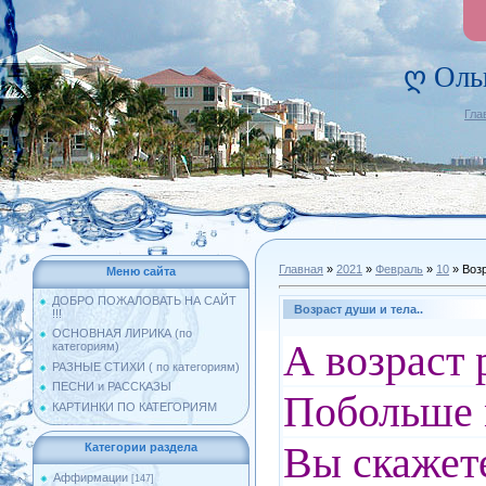
ღ Оль
Гла
Главная
»
2021
»
Февраль
»
10
» Возр
Меню сайта
ДОБРО ПОЖАЛОВАТЬ НА САЙТ
Возраст души и тела..
!!!
ОСНОВНАЯ ЛИРИКА (по
А возраст 
категориям)
РАЗНЫЕ СТИХИ ( по категориям)
ПЕСНИ и РАССКАЗЫ
Побольше м
КАРТИНКИ ПО КАТЕГОРИЯМ
Вы скажете
Категории раздела
Аффирмации
[147]