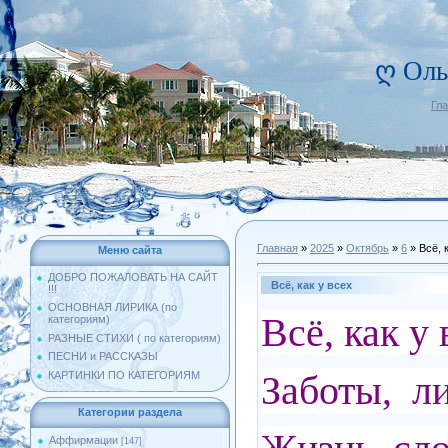
ღ Оль
Гл
Главная
»
2025
»
Октябрь
»
6
» Всё, 
Меню сайта
ДОБРО ПОЖАЛОВАТЬ НА САЙТ
Всё, как у всех
!!!
ОСНОВНАЯ ЛИРИКА (по
Всё, как у 
категориям)
РАЗНЫЕ СТИХИ ( по категориям)
ПЕСНИ и РАССКАЗЫ
Заботы, ли
КАРТИНКИ ПО КАТЕГОРИЯМ
Категории раздела
Аффирмации
[147]