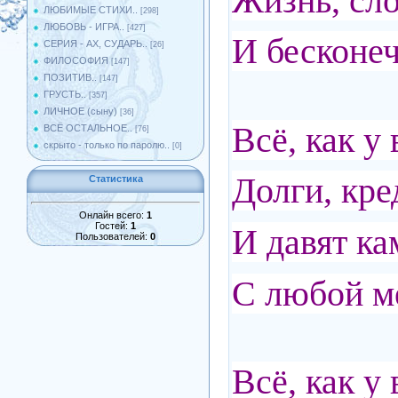
Жизнь, сло
ЛЮБИМЫЕ СТИХИ..
[298]
ЛЮБОВЬ - ИГРА..
[427]
И бесконеч
СЕРИЯ - АХ, СУДАРЬ..
[26]
ФИЛОСОФИЯ
[147]
ПОЗИТИВ..
[147]
ГРУСТЬ..
[357]
ЛИЧНОЕ (сыну)
[36]
Всё, как у 
ВСЁ ОСТАЛЬНОЕ..
[76]
скрыто - только по паролю..
[0]
Долги, кре
Статистика
Онлайн всего:
1
Гостей:
1
И давят ка
Пользователей:
0
С любой ме
Всё, как у 