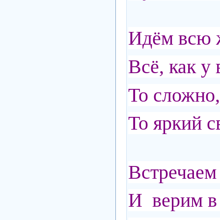
Идём всю 
Всё, как у 
То сложно,
То яркий с
Встречаем
И верим в 