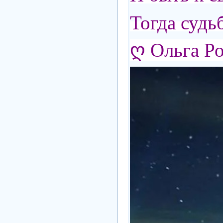
Тогда судь
ღ Ольга Р