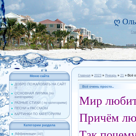
ღ Оль
Гл
Главная
»
2023
»
Январь
»
21
» Всё о
Меню сайта
ДОБРО ПОЖАЛОВАТЬ НА САЙТ
Всё очень просто..
!!!
ОСНОВНАЯ ЛИРИКА (по
Мир любит 
категориям)
РАЗНЫЕ СТИХИ ( по категориям)
ПЕСНИ и РАССКАЗЫ
Причём лю
КАРТИНКИ ПО КАТЕГОРИЯМ
Категории раздела
Так почему
Аффирмации
[147]