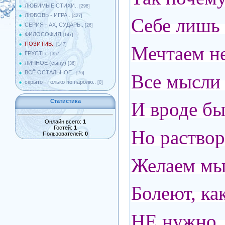
ЛЮБИМЫЕ СТИХИ..
[298]
ЛЮБОВЬ - ИГРА..
[427]
Себе лишь 
СЕРИЯ - АХ, СУДАРЬ..
[26]
ФИЛОСОФИЯ
[147]
ПОЗИТИВ..
[147]
Мечтаем не 
ГРУСТЬ..
[357]
ЛИЧНОЕ (сыну)
[36]
ВСЁ ОСТАЛЬНОЕ..
[76]
Все мысли 
скрыто - только по паролю..
[0]
Статистика
И вроде бы
Онлайн всего:
1
Гостей:
1
Но раствор
Пользователей:
0
Желаем мы 
Болеют, как
НЕ нужно, 