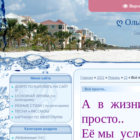
Верс
ღ Оль
Гла
Главная
»
2021
»
Январь
»
22
» Всё п
Меню сайта
ДОБРО ПОЖАЛОВАТЬ НА САЙТ
Всё просто..
!!!
ОСНОВНАЯ ЛИРИКА (по
А в жизни
категориям)
РАЗНЫЕ СТИХИ ( по категориям)
ПЕСНИ и РАССКАЗЫ
просто..
КАРТИНКИ ПО КАТЕГОРИЯМ
Её мы усл
Категории раздела
Аффирмации
[147]