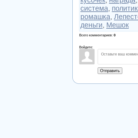
система
,
полити
ромашка
,
Лепест
деньги
,
Мешок
Всего комментариев
:
0
Войдите:
Отправить