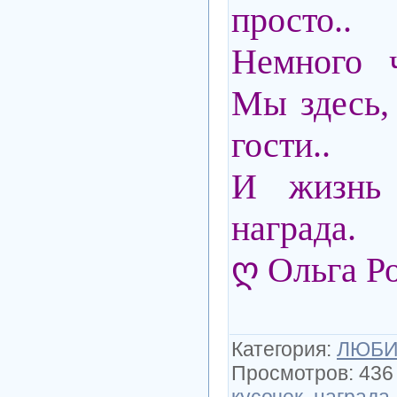
просто..
Немного ч
Мы здесь, 
гости..
И жизнь
награда.
ღ Ольга Р
Категория
:
ЛЮБИ
Просмотров
:
436
кусочек
,
награда