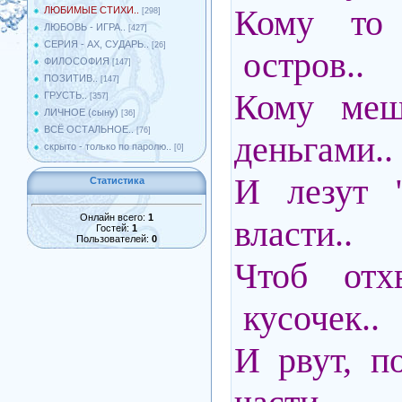
Кому то
ЛЮБИМЫЕ СТИХИ..
[298]
ЛЮБОВЬ - ИГРА..
[427]
СЕРИЯ - АХ, СУДАРЬ..
[26]
остров..
ФИЛОСОФИЯ
[147]
ПОЗИТИВ..
[147]
Кому ме
ГРУСТЬ..
[357]
ЛИЧНОЕ (сыну)
[36]
ВСЁ ОСТАЛЬНОЕ..
[76]
деньгами..
скрыто - только по паролю..
[0]
И лезут "
Статистика
Онлайн всего:
1
власти..
Гостей:
1
Пользователей:
0
Чтоб отх
кусочек..
И рвут, п