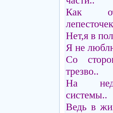
части..
Как о
лепесточек
Нет,я в пол
Я не люблю
Со стор
трезво..
На нед
системы..
Ведь в жи