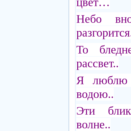
цвет…
Небо вн
разгорится.
То бледне
рассвет..
Я люблю 
водою..
Эти бли
волне..