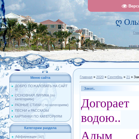
Верс
ღ Оль
Гла
Главная
»
2020
»
Сентябрь
»
21
» Зак
Меню сайта
ДОБРО ПОЖАЛОВАТЬ НА САЙТ
Закат..
!!!
ОСНОВНАЯ ЛИРИКА (по
Догорае
категориям)
РАЗНЫЕ СТИХИ ( по категориям)
ПЕСНИ и РАССКАЗЫ
водою..
КАРТИНКИ ПО КАТЕГОРИЯМ
Категории раздела
Алым с
Аффирмации
[147]