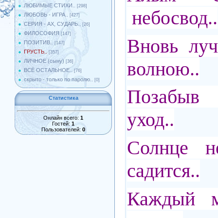
ЛЮБИМЫЕ СТИХИ..
[298]
небосвод..
ЛЮБОВЬ - ИГРА..
[427]
СЕРИЯ - АХ, СУДАРЬ..
[26]
ФИЛОСОФИЯ
[147]
Вновь луч
ПОЗИТИВ..
[147]
ГРУСТЬ..
[357]
волною..
ЛИЧНОЕ (сыну)
[36]
ВСЁ ОСТАЛЬНОЕ..
[76]
скрыто - только по паролю..
[0]
Позабыв 
Статистика
уход..
Онлайн всего:
1
Гостей:
1
Пользователей:
0
Солнце н
садится..
Каждый м