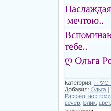
Наслажда
мечтою..
Вспомин
тебе..
ღ Ольга Р
Категория
:
ГРУСТ
Добавил
:
Ольга
|
Рассвет
,
воспоми
вечер
,
Блик
,
цвет
Всего комментариев
:
0