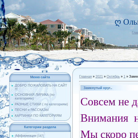
ღ Оль
Гла
Главная
»
2021
»
Октябрь
»
1
» Замкн
Меню сайта
ДОБРО ПОЖАЛОВАТЬ НА САЙТ
Замкнутый круг..
!!!
ОСНОВНАЯ ЛИРИКА (по
Совсем не д
категориям)
РАЗНЫЕ СТИХИ ( по категориям)
ПЕСНИ и РАССКАЗЫ
Внимания н
КАРТИНКИ ПО КАТЕГОРИЯМ
Категории раздела
Мы скоро пе
Аффирмации
[147]