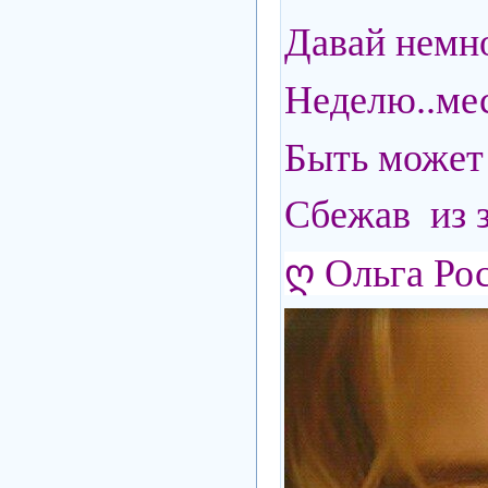
Давай немно
Неделю..меся
Быть может 
Сбежав из 
ღ Ольга Ро