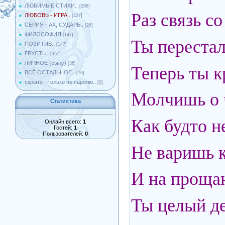
ЛЮБИМЫЕ СТИХИ..
[298]
Раз связь с
ЛЮБОВЬ - ИГРА..
[427]
СЕРИЯ - АХ, СУДАРЬ..
[26]
ФИЛОСОФИЯ
[147]
Ты перестал
ПОЗИТИВ..
[147]
ГРУСТЬ..
[357]
ЛИЧНОЕ (сыну)
[36]
Теперь ты к
ВСЁ ОСТАЛЬНОЕ..
[76]
скрыто - только по паролю..
[0]
Молчишь о ч
Статистика
Как будто н
Онлайн всего:
1
Гостей:
1
Пользователей:
0
Не варишь к
И на прощан
Ты целый ден