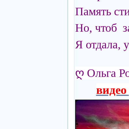
Память ст
Но, чтоб з
Я отдала, 
ღ
Ольга Р
видео