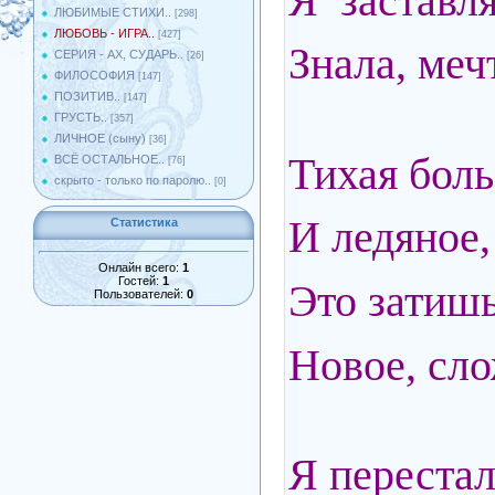
Я заставля
ЛЮБИМЫЕ СТИХИ..
[298]
ЛЮБОВЬ - ИГРА..
[427]
Знала, меч
СЕРИЯ - АХ, СУДАРЬ..
[26]
ФИЛОСОФИЯ
[147]
ПОЗИТИВ..
[147]
ГРУСТЬ..
[357]
ЛИЧНОЕ (сыну)
[36]
Тихая боль
ВСЁ ОСТАЛЬНОЕ..
[76]
скрыто - только по паролю..
[0]
И ледяное,
Статистика
Онлайн всего:
1
Гостей:
1
Это затишь
Пользователей:
0
Новое, сл
Я перестал