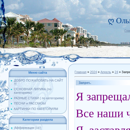
ღ Оль
Гла
Главная
»
2024
»
Апрель
»
24
» Запре
Меню сайта
ДОБРО ПОЖАЛОВАТЬ НА САЙТ
Запрет..
!!!
ОСНОВНАЯ ЛИРИКА (по
Я запреща
категориям)
РАЗНЫЕ СТИХИ ( по категориям)
ПЕСНИ и РАССКАЗЫ
Все наши ч
КАРТИНКИ ПО КАТЕГОРИЯМ
Категории раздела
Аффирмации
[147]