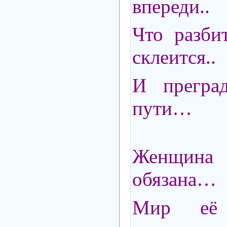
впереди..
Что разби
склеится..
И прегра
пути…
Женщина 
обязана…
Мир её