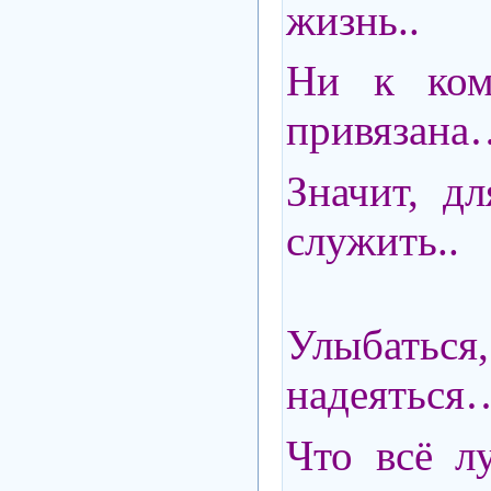
жизнь..
Ни к ком
привязана
Значит, дл
служить..
Улыбать
надеяться
Что всё л