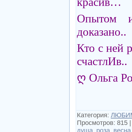
красив…
Опытом 
доказано..
Кто с ней р
счастлИв..
ღ Ольга Р
Категория
:
ЛЮБИМ
Просмотров
:
815
душа
,
роза
,
весна