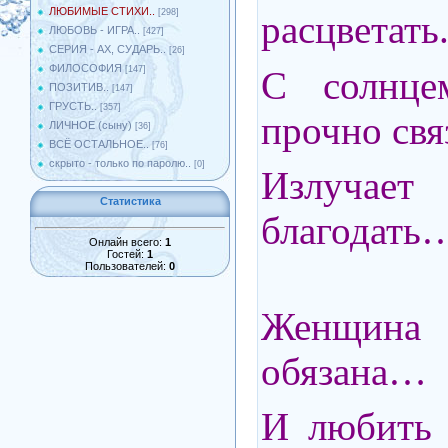
ЛЮБИМЫЕ СТИХИ..
[298]
расцветать.
ЛЮБОВЬ - ИГРА..
[427]
СЕРИЯ - АХ, СУДАРЬ..
[26]
ФИЛОСОФИЯ
С солнце
[147]
ПОЗИТИВ..
[147]
ГРУСТЬ..
[357]
прочно св
ЛИЧНОЕ (сыну)
[36]
ВСЁ ОСТАЛЬНОЕ..
[76]
скрыто - только по паролю..
[0]
Излуч
Статистика
благодать
Онлайн всего:
1
Гостей:
1
Пользователей:
0
Женщина 
обязана…
И любить 