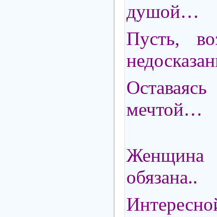
душой…
Пусть, во
недосказан
Оставая
мечтой…
Женщин
обязана..
Интересно