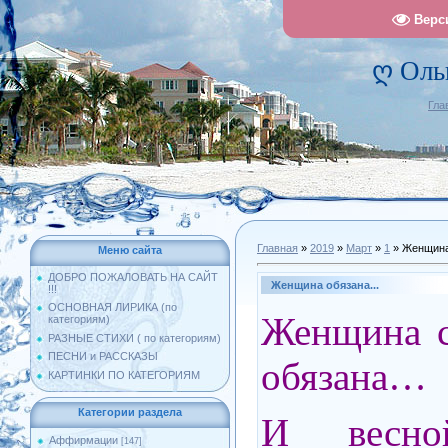
Верс
ღ Оль
Гла
Главная
»
2019
»
Март
»
1
» Женщина 
Меню сайта
ДОБРО ПОЖАЛОВАТЬ НА САЙТ
Женщина обязана...
!!!
ОСНОВНАЯ ЛИРИКА (по
Женщина с
категориям)
РАЗНЫЕ СТИХИ ( по категориям)
ПЕСНИ и РАССКАЗЫ
обязана…
КАРТИНКИ ПО КАТЕГОРИЯМ
Категории раздела
И весно
Аффирмации
[147]