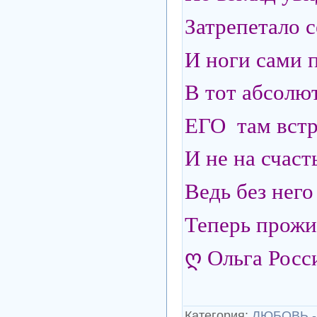
Затрепетало с
И ноги сами п
В тот абсолю
ЕГО там встре
И не на счасть
Ведь без него
Теперь прожит
ღ Ольга Росс
Категория
:
ЛЮБОВЬ - 