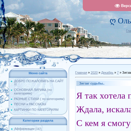
Верс
ღ Оль
Гл
Главная
»
2020
»
Декабрь
»
7
» Зигза
Меню сайта
ДОБРО ПОЖАЛОВАТЬ НА САЙТ
Зигзаг судьбы..
!!!
ОСНОВНАЯ ЛИРИКА (по
Я так хотела 
категориям)
РАЗНЫЕ СТИХИ ( по категориям)
ПЕСНИ и РАССКАЗЫ
Ждала, искала
КАРТИНКИ ПО КАТЕГОРИЯМ
С кем я смогу
Категории раздела
Аффирмации
[147]