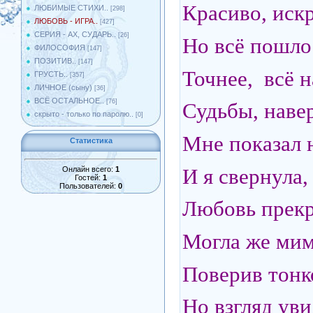
Красиво, искр
ЛЮБИМЫЕ СТИХИ..
[298]
ЛЮБОВЬ - ИГРА..
[427]
СЕРИЯ - АХ, СУДАРЬ..
[26]
Но всё пошло 
ФИЛОСОФИЯ
[147]
ПОЗИТИВ..
[147]
Точнее, всё н
ГРУСТЬ..
[357]
ЛИЧНОЕ (сыну)
[36]
ВСЁ ОСТАЛЬНОЕ..
[76]
Судьбы, навер
скрыто - только по паролю..
[0]
Мне показал н
Статистика
И я свернула,
Онлайн всего:
1
Гостей:
1
Пользователей:
0
Любовь прекр
Могла же мим
Поверив тонк
Но взгляд уви