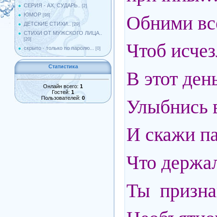
СЕРИЯ - АХ, СУДАРЬ..
[2]
ЮМОР
Обними вс
[98]
ДЕТСКИЕ СТИХИ..
[29]
СТИХИ ОТ МУЖСКОГО ЛИЦА..
[20]
Чтоб исче
скрыто - только по паролю...
[0]
Статистика
В этот ден
Онлайн всего:
1
Гостей:
1
Пользователей:
0
Улыбнись в
И скажи па
Что держал
Ты призна