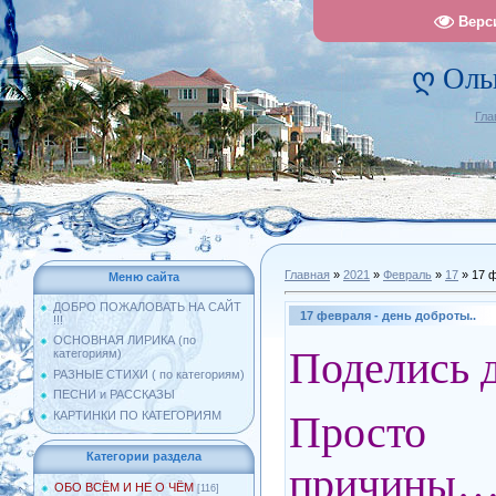
Верс
ღ Оль
Гла
Главная
»
2021
»
Февраль
»
17
» 17 ф
Меню сайта
ДОБРО ПОЖАЛОВАТЬ НА САЙТ
17 февраля - день доброты..
!!!
ОСНОВНАЯ ЛИРИКА (по
Поделись д
категориям)
РАЗНЫЕ СТИХИ ( по категориям)
ПЕСНИ и РАССКАЗЫ
Просто
КАРТИНКИ ПО КАТЕГОРИЯМ
Категории раздела
причины
ОБО ВСЁМ И НЕ О ЧЁМ
[116]