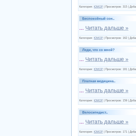
Категория:
ЮМОР
|
Просмотров:
315
|
Доба
Беспокойный сон..
...
Читать дальше »
Категория:
ЮМОР
|
Просмотров:
162
|
Доба
Леди, что со мной?
...
Читать дальше »
Категория:
ЮМОР
|
Просмотров:
181
|
Доба
Платная медицина..
...
Читать дальше »
Категория:
ЮМОР
|
Просмотров:
159
|
Доба
Велосипедист..
...
Читать дальше »
Категория:
ЮМОР
|
Просмотров:
171
|
Доба