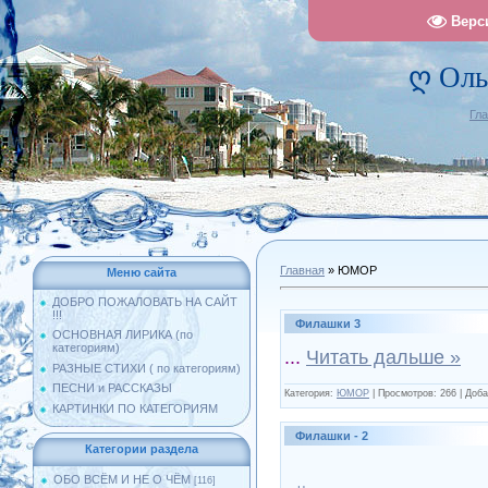
Верс
ღ Оль
Гл
Главная
»
ЮМОР
Меню сайта
ДОБРО ПОЖАЛОВАТЬ НА САЙТ
!!!
Филашки 3
ОСНОВНАЯ ЛИРИКА (по
категориям)
...
Читать дальше »
РАЗНЫЕ СТИХИ ( по категориям)
ПЕСНИ и РАССКАЗЫ
Категория:
ЮМОР
|
Просмотров:
266
|
Доба
КАРТИНКИ ПО КАТЕГОРИЯМ
Филашки - 2
Категории раздела
ОБО ВСЁМ И НЕ О ЧЁМ
[116]