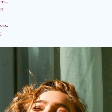
ть..
ю?
ою..
)