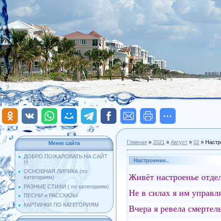
Главная
»
2021
»
Август
»
02
» Настр
Меню сайта
ДОБРО ПОЖАЛОВАТЬ НА САЙТ
Настроение..
!!!
ОСНОВНАЯ ЛИРИКА (по
Живёт настроенье отдел
категориям)
РАЗНЫЕ СТИХИ ( по категориям)
Не в силах я им управля
ПЕСНИ и РАССКАЗЫ
КАРТИНКИ ПО КАТЕГОРИЯМ
Вчера я ревела смертел