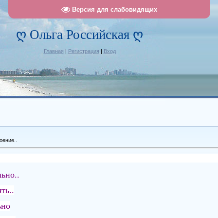
Версия для слабовидящих
ღ Ольга Российская ღ
Главная
|
Регистрация
|
Вход
оение..
ьно..
ть..
ьно