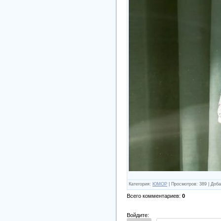
Категория
:
ЮМОР
|
Просмотров
:
389
|
Доба
Всего комментариев
:
0
Войдите: