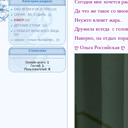
Сегодня мне хочется ржа
Категории раздела
ОБО ВСЁМ И НЕ О ЧЁМ
Да что же такое со мно
[116]
СЕРИЯ - АХ, СУДАРЬ..
[2]
Неужто влияет жара..
ЮМОР
[98]
ДЕТСКИЕ СТИХИ..
[29]
Дружила всегда с голов
СТИХИ ОТ МУЖСКОГО ЛИЦА..
[20]
Наверно, на отдых пора
скрыто - только по паролю...
[0]
ღ Ольга Российская ღ
Статистика
Онлайн всего:
1
Гостей:
1
Пользователей:
0