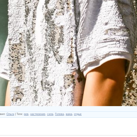
вил
:
Ольга
|
Теги
:
рев
,
настроение
,
сила
,
Голова
,
жара
,
отдых