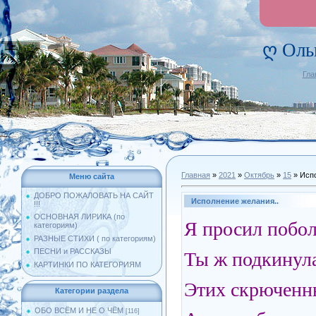
ღ Оль
Гла
Главная
»
2021
»
Октябрь
»
15
» Испо
Меню сайта
ДОБРО ПОЖАЛОВАТЬ НА САЙТ
Исполнение желания..
!!!
ОСНОВНАЯ ЛИРИКА (по
Я просил побол
категориям)
РАЗНЫЕ СТИХИ ( по категориям)
ПЕСНИ и РАССКАЗЫ
Ты ж подкинула
КАРТИНКИ ПО КАТЕГОРИЯМ
Этих скрюченны
Категории раздела
ОБО ВСЁМ И НЕ О ЧЁМ
[116]