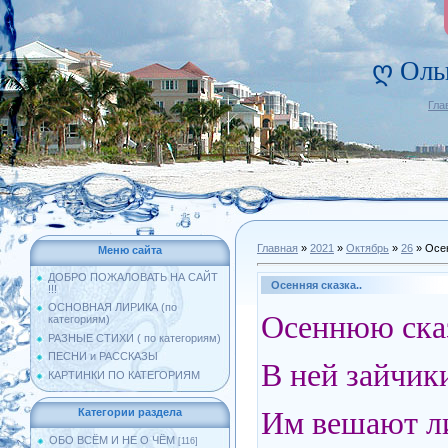
ღ Оль
Гла
Главная
»
2021
»
Октябрь
»
26
» Осен
Меню сайта
ДОБРО ПОЖАЛОВАТЬ НА САЙТ
Осенняя сказка..
!!!
ОСНОВНАЯ ЛИРИКА (по
Осеннюю сказ
категориям)
РАЗНЫЕ СТИХИ ( по категориям)
ПЕСНИ и РАССКАЗЫ
В ней зайчики
КАРТИНКИ ПО КАТЕГОРИЯМ
Им вешают ли
Категории раздела
ОБО ВСЁМ И НЕ О ЧЁМ
[116]