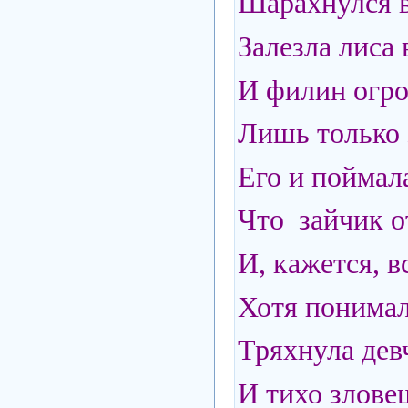
Шарахнулся в
Залезла лиса
И филин огро
Лишь только 
Его и поймал
Что зайчик от
И, кажется, 
Хотя понимал.
Тряхнула девч
И тихо зловещ