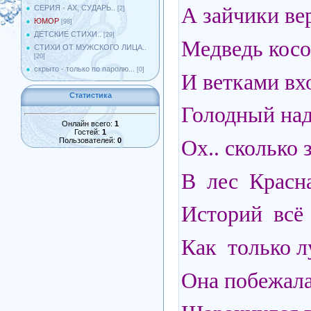
А зайчики ве
СЕРИЯ - АХ, СУДАРЬ..
[2]
ЮМОР
[98]
ДЕТСКИЕ СТИХИ..
[29]
Медведь косо
СТИХИ ОТ МУЖСКОГО ЛИЦА..
[20]
скрыто - только по паролю...
[0]
И ветками вхо
Статистика
Голодный над
Онлайн всего:
1
Гостей:
1
Ох.. сколько
Пользователей:
0
В лес Красна
Историй всё 
Как только л
Она побежала