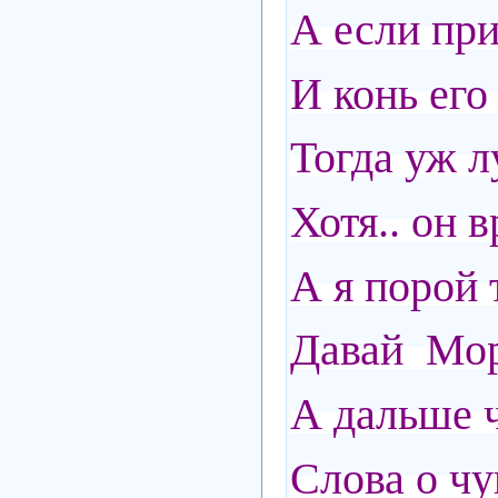
А если при
И конь его
Тогда уж 
Хотя.. он в
А я порой т
Давай Мор
А дальше ч
Слова о чу