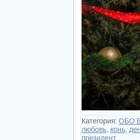
Категория
:
ОБО 
любовь
,
конь
,
де
президент