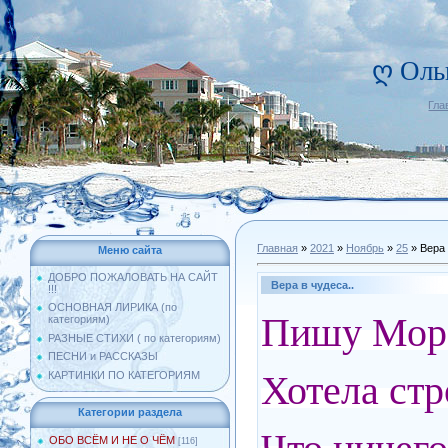
ღ Оль
Гла
Главная
»
2021
»
Ноябрь
»
25
» Вера 
Меню сайта
ДОБРО ПОЖАЛОВАТЬ НА САЙТ
Вера в чудеса..
!!!
ОСНОВНАЯ ЛИРИКА (по
Пишу Моро
категориям)
РАЗНЫЕ СТИХИ ( по категориям)
ПЕСНИ и РАССКАЗЫ
Хотела стр
КАРТИНКИ ПО КАТЕГОРИЯМ
Категории раздела
ОБО ВСЁМ И НЕ О ЧЁМ
[116]