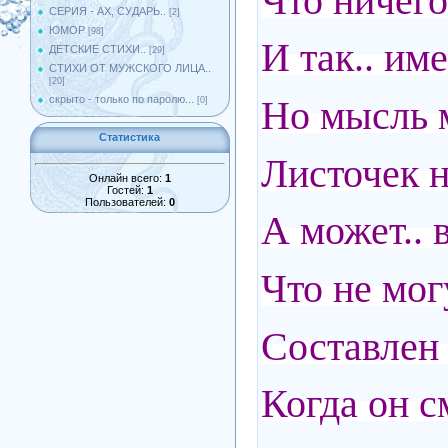
Что ничего
СЕРИЯ - АХ, СУДАРЬ..
[2]
ЮМОР
[98]
И так.. име
ДЕТСКИЕ СТИХИ..
[29]
СТИХИ ОТ МУЖСКОГО ЛИЦА..
[20]
Но мысль м
скрыто - только по паролю...
[0]
Статистика
Листочек н
Онлайн всего:
1
Гостей:
1
Пользователей:
0
А может.. 
Что не мог
Составлен 
Когда он с