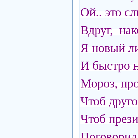
Ой.. это с
Вдруг, нак
Я новый ли
И быстро н
Мороз, про
Чтоб друго
Чтоб прези
Поговорил