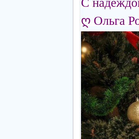
С надеждой
ღ Ольга Р