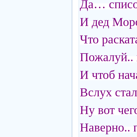
Да… списо
И дед Моро
Что раската
Пожалуй.. 
И чтоб нач
Вслух стал
Ну вот чег
Наверно..