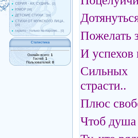
Поцелуйчик
СЕРИЯ - АХ, СУДАРЬ..
[2]
ЮМОР
[98]
Дотянуться
ДЕТСКИЕ СТИХИ..
[29]
СТИХИ ОТ МУЖСКОГО ЛИЦА..
[20]
Пожелать з
скрыто - только по паролю...
[0]
Статистика
И успехов 
Онлайн всего:
1
Гостей:
1
Пользователей:
0
Сильных
страсти..
Плюс своб
Чтоб душа 