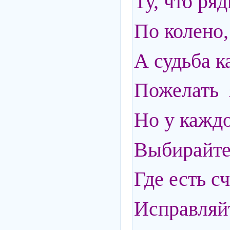
Ту, что ря
По колено,
А судьба к
Пожелать я
Но у каждо
Выбирайте
Где есть сч
Исправляй