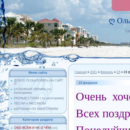
ღ Оль
Гл
Главная
»
2021
»
Февраль
»
23
» 23 
Меню сайта
ДОБРО ПОЖАЛОВАТЬ НА САЙТ
23 февраля
!!!
ОСНОВНАЯ ЛИРИКА (по
Очень хоче
категориям)
РАЗНЫЕ СТИХИ ( по категориям)
ПЕСНИ и РАССКАЗЫ
Всех поздр
КАРТИНКИ ПО КАТЕГОРИЯМ
Категории раздела
ОБО ВСЁМ И НЕ О ЧЁМ
[116]