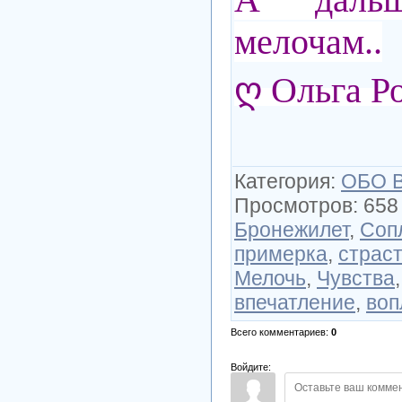
мелочам..
ღ Ольга Р
Категория
:
ОБО 
Просмотров
:
658
Бронежилет
,
Соп
примерка
,
страс
Мелочь
,
Чувства
впечатление
,
воп
Всего комментариев
:
0
Войдите: