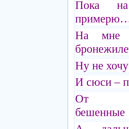
Пока н
примерю
На мне 
бронежилет
Ну не хочу 
И сюси – п
От с
бешенные 
А даль