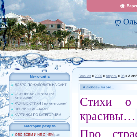
Верс
ღ Оль
Гл
Главная
»
2020
»
Апрель
»
08
» А люб
Меню сайта
ДОБРО ПОЖАЛОВАТЬ НА САЙТ
А любовь ли это...
!!!
ОСНОВНАЯ ЛИРИКА (по
Стихи о 
категориям)
РАЗНЫЕ СТИХИ ( по категориям)
ПЕСНИ и РАССКАЗЫ
красивы…
КАРТИНКИ ПО КАТЕГОРИЯМ
Категории раздела
Про стра
ОБО ВСЁМ И НЕ О ЧЁМ
[116]