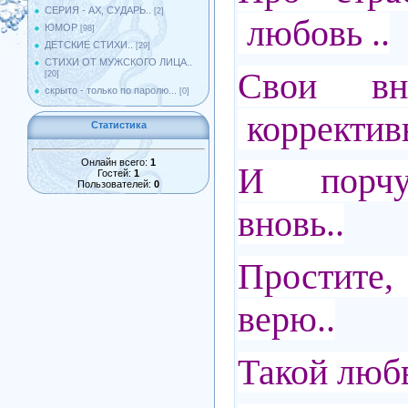
СЕРИЯ - АХ, СУДАРЬ..
[2]
любовь ..
ЮМОР
[98]
ДЕТСКИЕ СТИХИ..
[29]
СТИХИ ОТ МУЖСКОГО ЛИЦА..
Свои в
[20]
скрыто - только по паролю...
[0]
корректив
Статистика
Онлайн всего:
1
И порчу
Гостей:
1
Пользователей:
0
вновь..
Простит
верю..
Такой любв