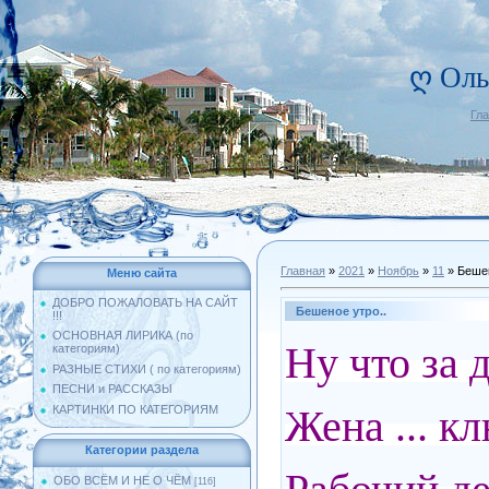
ღ Оль
Гл
Главная
»
2021
»
Ноябрь
»
11
» Бешен
Меню сайта
ДОБРО ПОЖАЛОВАТЬ НА САЙТ
Бешеное утро..
!!!
ОСНОВНАЯ ЛИРИКА (по
Ну что за д
категориям)
РАЗНЫЕ СТИХИ ( по категориям)
ПЕСНИ и РАССКАЗЫ
Жена ... к
КАРТИНКИ ПО КАТЕГОРИЯМ
Категории раздела
ОБО ВСЁМ И НЕ О ЧЁМ
[116]