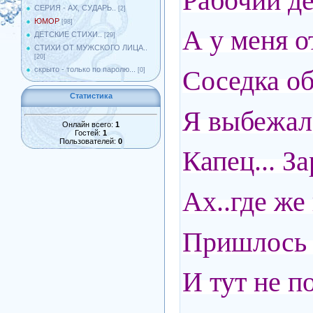
Рабочий ден
СЕРИЯ - АХ, СУДАРЬ..
[2]
ЮМОР
[98]
А у меня о
ДЕТСКИЕ СТИХИ..
[29]
СТИХИ ОТ МУЖСКОГО ЛИЦА..
[20]
Соседка об
скрыто - только по паролю...
[0]
Статистика
Я выбежал,
Онлайн всего:
1
Гостей:
1
Пользователей:
0
Капец... За
Ах..где же 
Пришлось 
И тут не п