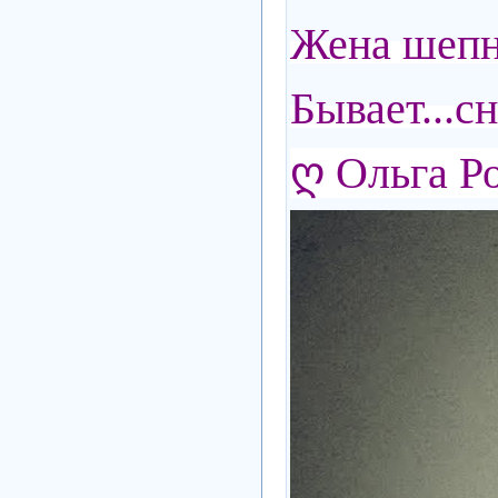
Жена шепну
Бывает...с
ღ Ольга Р