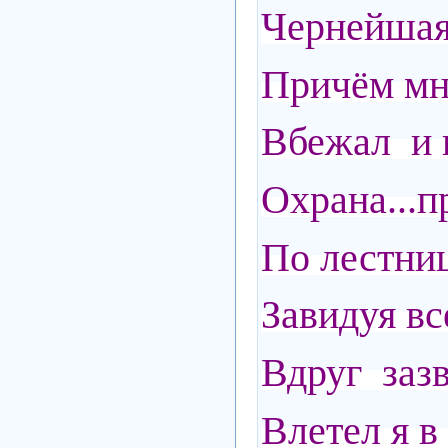
Чернейшая
Причём мне
Вбежал и п
Охрана...п
По лестнице
Завидуя вс
Вдруг заз
Влетел я в