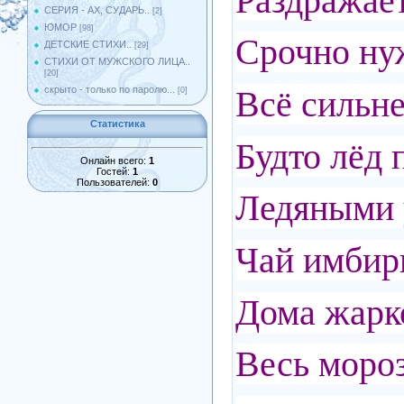
Раздражает
СЕРИЯ - АХ, СУДАРЬ..
[2]
ЮМОР
[98]
Срочно нуж
ДЕТСКИЕ СТИХИ..
[29]
СТИХИ ОТ МУЖСКОГО ЛИЦА..
[20]
Всё сильне
скрыто - только по паролю...
[0]
Статистика
Будто лёд 
Онлайн всего:
1
Гостей:
1
Пользователей:
0
Ледяными у
Чай имбир
Дома жарко
Весь моро