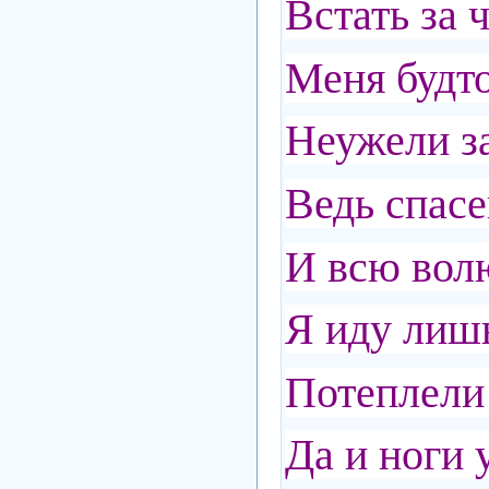
Встать за 
Меня будто
Неужели за
Ведь спасе
И всю волю
Я иду лишь
Потеплели 
Да и ноги 