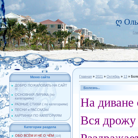
ღ Оль
Гл
Главная
»
2021
»
Октябрь
»
13
» Боле
Меню сайта
ДОБРО ПОЖАЛОВАТЬ НА САЙТ
Болезнь..
!!!
ОСНОВНАЯ ЛИРИКА (по
На диване 
категориям)
РАЗНЫЕ СТИХИ ( по категориям)
ПЕСНИ и РАССКАЗЫ
Вся дрожу 
КАРТИНКИ ПО КАТЕГОРИЯМ
Категории раздела
ОБО ВСЁМ И НЕ О ЧЁМ
[116]