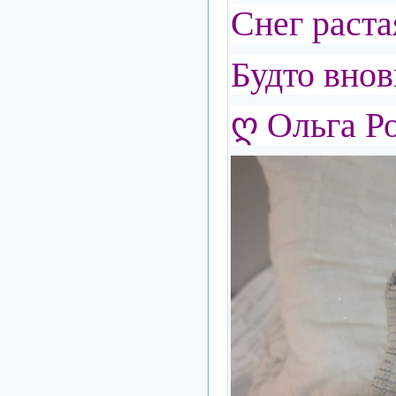
Снег раста
Будто внов
ღ Ольга Р